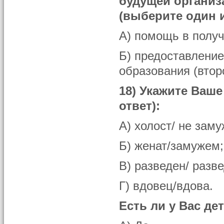
будущей организ
(выберите один и
А) помощь в получ
Б) предоставление
образования (второ
18) Укажите Ваш
ответ):
А) холост/ не зам
Б) женат/замужем;
В) разведен/ разв
Г) вдовец/вдова.
Есть ли у Вас дет