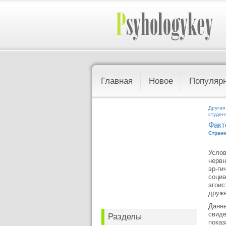
Главная
Новое
Популяр
Другая
студен
Факт
Страни
Услов
нервн
эр-ги
социа
эгоис
друже
Данны
свиде
Разделы
показ