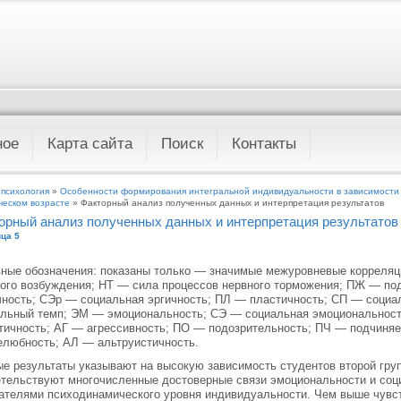
ное
Карта сайта
Поиск
Контакты
 психология
»
Особенности формирования интегральной индивидуальности в зависимости 
ческом возрасте
» Факторный анализ полученных данных и интерпретация результатов
орный анализ полученных данных и интерпретация результатов
ца 5
ные обозначения: показаны только — значимые межуровневые корреляц
ого возбуждения; НТ — сила процессов нервного торможения; ПЖ — по
чность; СЭр — социальная эргичность; ПЛ — пластичность; СП — социа
льный темп; ЭМ — эмоциональность; СЭ — социальная эмоциональност
тичность; АГ — агрессивность; ПО — подозрительность; ПЧ — подчиня
любность; АЛ — альтруистичность.
е результаты указывают на высокую зависимость студентов второй гру
тельствуют многочисленные достоверные связи эмоциональности и соц
ателями психодинамического уровня индивидуальности. Чем выше чувс