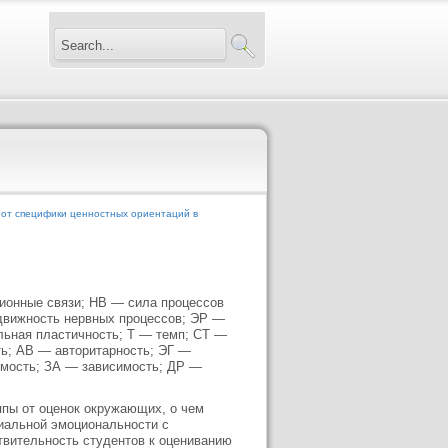
от специфики ценностных ориентаций в
ионные связи; НВ — сила процессов
движность нервных процессов; ЭР —
льная пластичность; Т — темп; СТ —
ь; АВ — авторитарность; ЭГ —
емость; ЗА — зависимость; ДР —
ппы от оценок окружающих, о чем
иальной эмоциональности с
твительность студентов к оцениванию