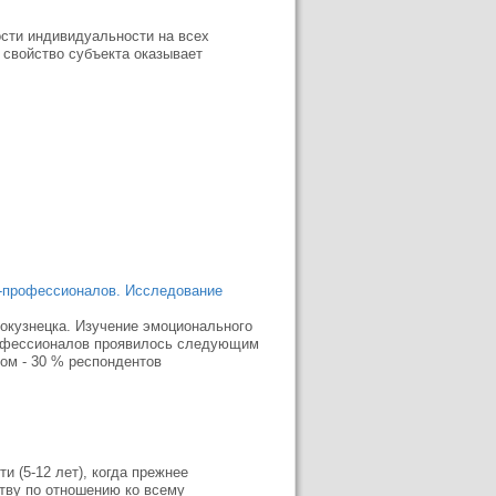
ости индивидуальности на всех
 свойство субъекта оказывает
в-профессионалов. Исследование
вокузнецка. Изучение эмоционального
профессионалов проявилось следующим
том - 30 % респондентов
и (5-12 лет), когда прежнее
тву по отношению ко всему