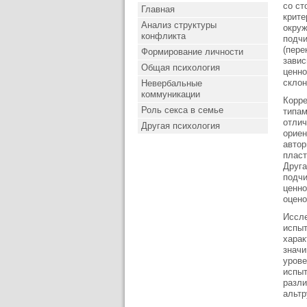
со ст
Главная
крите
Анализ структуры
окруж
конфликта
подчи
(пере
Формирование личности
завис
Общая психология
ценно
склон
Невербальные
коммуникации
Корре
Роль секса в семье
типам
отлич
Другая психология
ориен
автор
пласт
Друга
подчи
ценно
оцено
Иссле
испы
харак
значи
урове
испы
разли
альтр