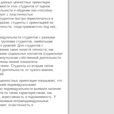
я данных ценностных ориентации
имости этих студентов от оценок
ельности и общении они способны
рует с пластичностью
студентов быстро переключаться в
разом, студенты с ориентацией на
тельств, «подстраиваются» под них,
видуальности студентов с разными
 группами студентов, наибольшие
о уровней. Для студентов с
вание таких качеств личности, как
разие социальных контактов (социальная
результатам собственной деятельности.
венны низкие показатели
ствиях. Студенты со вторым типом
й деятельности, от чужого мнения,
ей.
енностных ориентации показывает, что
зными индивидуальными
тву индивидуальности выявили наличие
и по таким характеристикам, как
, агрессивность и подчиняемость. У
начимые интраиндивидуальные
емп, эгоистичность и