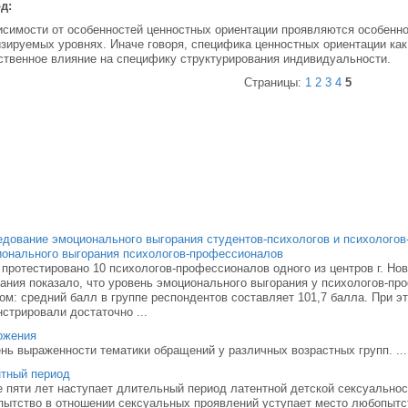
д:
исимости от особенностей ценностных ориентации проявляются особенн
зируемых уровнях. Иначе говоря, специфика ценностных ориентации как
твенное влияние на специфику структурирования индивидуальности.
Страницы:
1
2
3
4
5
дование эмоционального выгорания студентов-психологов и психолого
онального выгорания психологов-профессионалов
протестировано 10 психологов-профессионалов одного из центров г. Но
ания показало, что уровень эмоционального выгорания у психологов-
ом: средний балл в группе респондентов составляет 101,7 балла. При э
стрировали достаточно ...
ожения
нь выраженности тематики обращений у различных возрастных групп. ...
тный период
 пяти лет наступает длительный период латентной детской сексуальност
ытство в отношении сексуальных проявлений уступает место любопытс