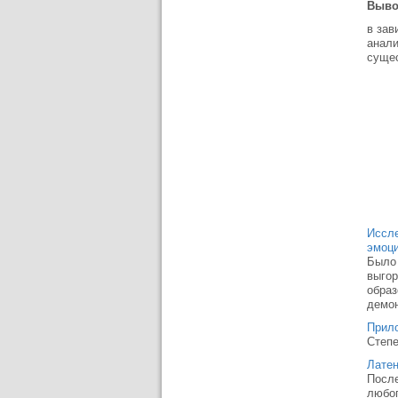
Выво
в зав
анали
сущес
Иссле
эмоци
Было 
выгор
образ
демон
Прил
Степе
Латен
После
любоп