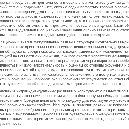
ороны, к результатам деятельности и социальных контактов (важные дл
рии), тем они подозрительнее, связь с подчиняемостью. говорит о завис
ающих в поведении; для получения положительных результатов в деят
няться. Зависимость у данной группы студентов положительно коррели
ключаемостью в предметной деятельности), что говорит о способности 
имости от обстоятельств для достижения поставленных целей. Таким об
сти индивидуальной и социальной реализации сильно зависят от обстоя
ны к переключаемости с одних видов деятельности на другие.
ляционный анализ межуровневых связей в структуре интегральной инди
и ценностных ориентации показал существенные различия между двумя
ия обнаружены среди показателей психодинамического и межличностног
тацией на ценности личной жизни, личного счастья характерно доминиро
итарность, эгоистичность, которые реализуются через широкое разнооб
ичность) и низкую чувствительность к оценкам со стороны окружения и 
я особенность этой группы студентов заключается в том, что им свойст
няемости, то есть для них характерна независимость в поступках и дей
стных ориентации, наоборот, очень зависимы от результатов собственно
к окружения, способны к подчинению для достижения поставленных цел
дование интраиндивидуальных различий у испытуемых с разным типом ц
туемые с выраженными ценностями личного благополучия обладают ра
теристиками. Средние показатели по каждому диагностируемому свойс
мой вариабельности свойств. Испытуемым присущи различные показател
нь процессов возбуждения, социальная эргичность, темп, авторитарнсть
туемых с выраженными ценностями самоутверждения обнаруживаются з
чия по таким характеристикам, как социальная эргичность, социальный т
уистичность.