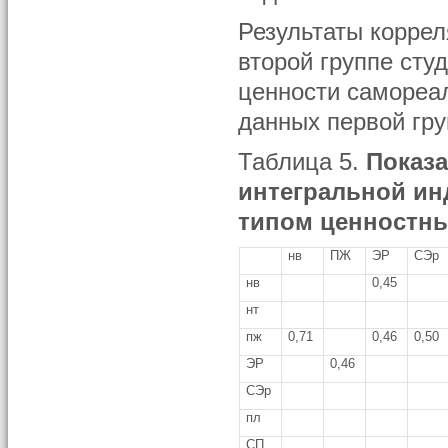
Результаты коррел
второй группе студ
ценности самореал
данных первой гру
Таблица 5.
Показа
интегральной ин
типом ценностн
нв
ПЖ
ЭР
СЭр
нв
0,45
нт
пж
0,71
0,46
0,50
ЭР
0,46
СЭр
пл
СП