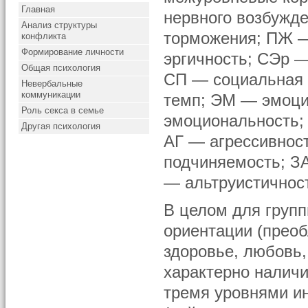
Главная
нервного возбужде
Анализ структуры
торможения; ПЖ —
конфликта
Формирование личности
эргичность; СЭр —
Общая психология
СП — социальная 
Невербальные
коммуникации
темп; ЭМ — эмоци
Роль секса в семье
эмоциональность; 
Другая психология
АГ — агрессивнос
подчиняемость; З
— альтруистичнос
В целом для груп
ориентации (прео
здоровье, любовь,
характерно налич
тремя уровнями и