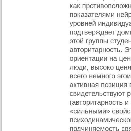
как противоположн
показателями ней
уровней индивидуа
подтверждает дом
этой группы студен
авторитарность. Э
ориентации на цен
люди, высоко цен
всего немного эго
активная позиция 
свидетельствуют р
(авторитарность и
«сильными» свойс
психодинамическог
подчиняемость свя