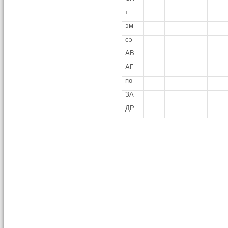
т
эм
сэ
АВ
АГ
по
ЗА
ДР