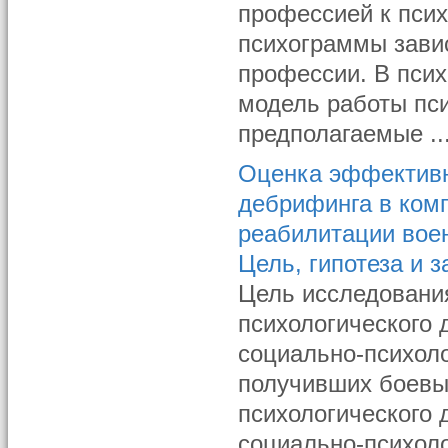
профессией к пси
психограммы завис
профессии. В пси
модель работы пс
предполагаемые ..
Оценка эффективн
дебрифинга в ком
реабилитации вое
Цель, гипотеза и з
Цель исследовани
психологического 
социально-психол
получивших боевы
психологического 
социально-психол