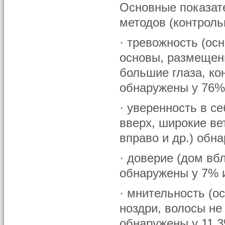
Основные показат
методов (контроль
· тревожность (ос
основы, размещени
большие глаза, ко
обнаружены у 76%
· уверенность в с
вверх, широкие ве
вправо и др.) обн
· доверие (дом вб
обнаружены у 7% 
· мнительность (о
ноздри, волосы не
обнаружены у 11,