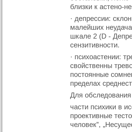
близки к астено-н
· депрессии: склон
малейших неудачах
шкале 2 (D - Депр
сензитивности.
· психоастении: т
свойственны трево
постоянные сомне
пределах среднест
Для обследования
части психики в 
проективные тесто
человек”, „Несуще