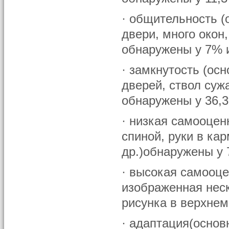
· общительность (
двери, много окон
обнаружены у 7% 
· замкнутость (ос
дверей, ствол сужа
обнаружены у 36,3
· низкая самооценк
спиной, руки в ка
др.)обнаружены у 
· высокая самооце
изображенная нес
рисунка в верхнем 
· адаптация(основ