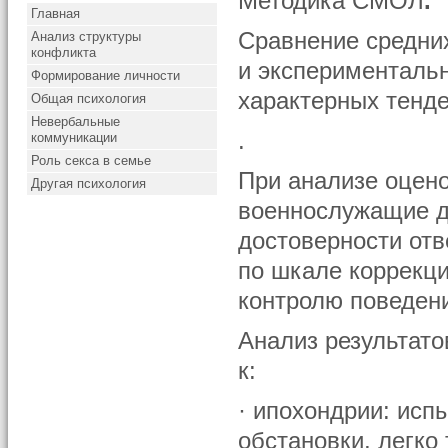
Методика СМОЛ
.
Главная
Сравнение средни
Анализ структуры
конфликта
и экспериментальн
Формирование личности
характерных тенд
Общая психология
Невербальные
.
коммуникации
Роль секса в семье
При анализе оцен
Другая психология
военнослужащие д
достоверности отв
по шкале коррекци
контролю поведени
Анализ результато
к:
· ипохондрии: ис
обстановки, легко