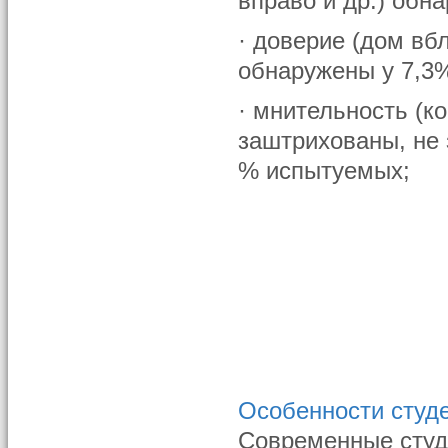
вправо и др.) об
· доверие (дом вб
обнаружены у 7,3
· мнительность (к
заштрихованы, не 
% испытуемых;
Особенности студе
Современные студе