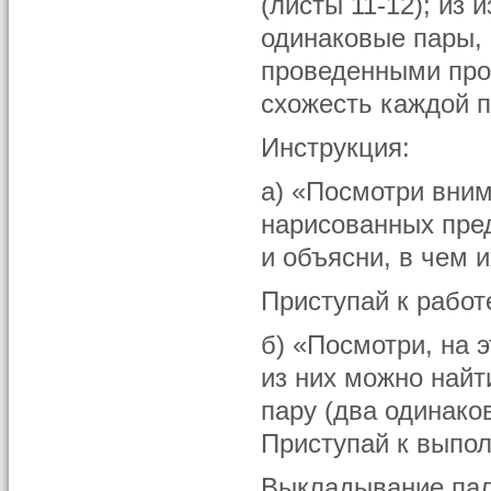
(листы 11-12); из
одинаковые пары, 
проведенными про
схожесть каждой 
Инструкция:
а) «Посмотри вним
нарисованных пре
и объясни, в чем и
Приступай к работ
б) «Посмотри, на
из них можно най
пару (два одинако
Приступай к выпо
Выкладывание па