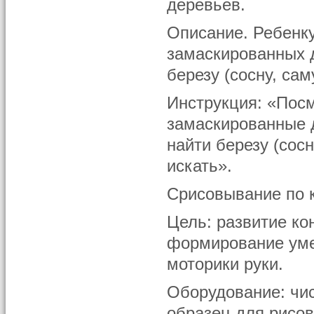
деревьев.
Описание. Ребенку
замаскированных д
березу (сосну, са
Инструкция: «Посм
замаскированные 
найти березу (сос
искать».
Срисовывание по 
Цель: развитие ко
формирование уме
моторики руки.
Оборудование: чис
образец для рисов