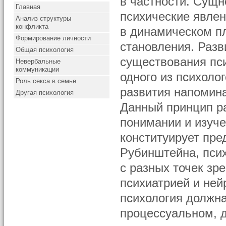
в частности. Сущн
Главная
психические явле
Анализ структуры
конфликта
в динамическом пл
Формирование личности
становления. Разв
Общая психология
существования пс
Невербальные
коммуникации
одного из психоло
Роль секса в семье
развития напомина
Другая психология
Данный принцип ра
понимании и изуче
конституирует пре
Рубинштейна, пси
с разных точек зр
психиатрией и ней
психология должна
процессуальном, д