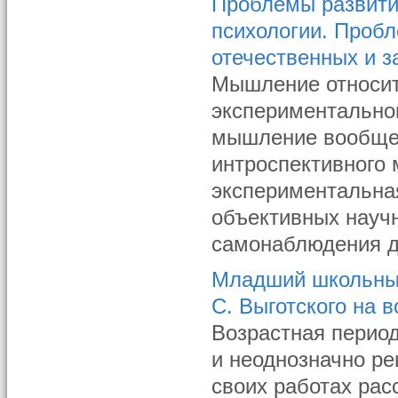
Проблемы развити
психологии. Проб
отечественных и 
Мышление относит
экспериментальног
мышление вообще 
интроспективного
экспериментальна
объективных науч
самонаблюдения до
Младший школьный
С. Выготского на 
Возрастная период
и неоднозначно р
своих работах рас