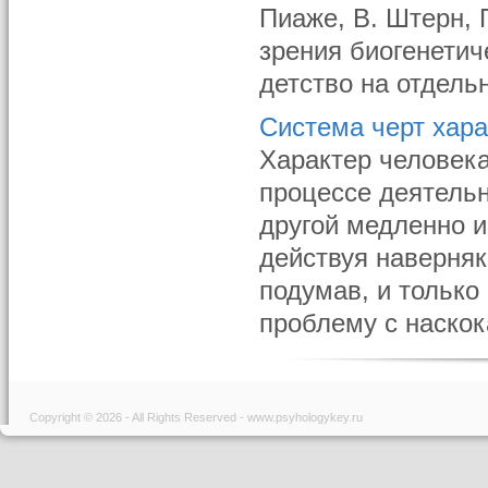
Пиаже, В. Штерн, П
зрения биогенетич
детство на отдель
Система черт хара
Характер человека
процессе деятельн
другой медленно и
действуя наверняка
подумав, и только
проблему с наскока
Copyright © 2026 - All Rights Reserved - www.psyhologykey.ru