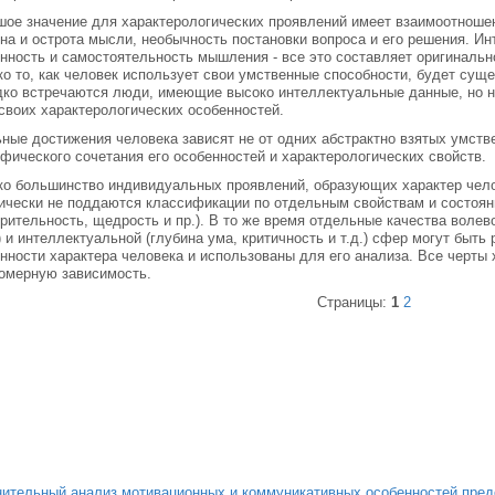
ое значение для характерологических проявлений имеет взаимоотношен
на и острота мысли, необычность постановки вопроса и его решения. Ин
нность и самостоятельность мышления - все это составляет оригинально
о то, как человек использует свои умственные способности, будет суще
ко встречаются люди, имеющие высоко интеллектуальные данные, но н
своих характерологических особенностей.
ные достижения человека зависят не от одних абстрактно взятых умств
фического сочетания его особенностей и характерологических свойств.
о большинство индивидуальных проявлений, образующих характер чел
ически не поддаются классификации по отдельным свойствам и состояни
рительность, щедрость и пр.). В то же время отдельные качества волев
.) и интеллектуальной (глубина ума, критичность и т.д.) сфер могут бы
нности характера человека и использованы для его анализа. Все черты
омерную зависимость.
Страницы:
1
2
ительный анализ мотивационных и коммуникативных особенностей предс