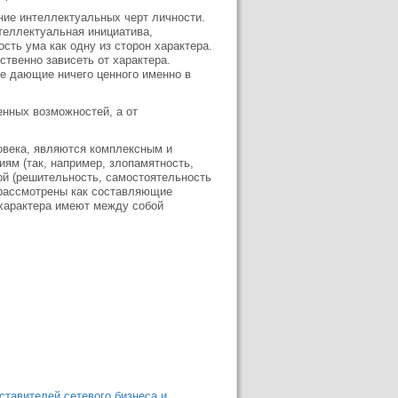
ие интеллектуальных черт личности.
теллектуальная инициатива,
сть ума как одну из сторон характера.
ственно зависеть от характера.
е дающие ничего ценного именно в
енных возможностей, а от
овека, являются комплексным и
ям (так, например, злопамятность,
ой (решительность, самостоятельность
ть рассмотрены как составляющие
 характера имеют между собой
тавителей сетевого бизнеса и