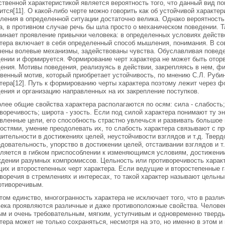
твенной характеристикой является вероятность того, что данный вид по
ится[11]. О какой-либо черте можно говорить как об устойчивой характер
ления в определенной ситуации достаточно велика. Однако вероятность 
а, в противном случае речь бы шла просто о механическом поведении. Т
инает проявление привычки человека: в определенных условиях действ
тера включает в себя определенный способ мышления, понимания. В со
ены волевые механизмы, задействованы чувства. Обуславливая поведен
ении и формируется. Формирование черт характера не может быть отор
ения. Мотивы поведения, реализуясь в действии, закрепляясь в нем, ф
венный мотив, который приобретает устойчивость, по мнению С.Л. Рубин
тера[12]. Путь к формированию черты характера поэтому лежит через
ения и организацию направленных на их закрепление поступков.
лее общие свойства характера располагаются по осям: сила - слабость; 
воречивость; широта - узость. Если под силой характера понимают ту э
вленные цели, его способность страстно увлечься и развивать большое 
остями, умение преодолевать их, то слабость характера связывают с 
ительности в достижениях целей, неустойчивости взглядов и т.д. Тверд
довательность, упорство в достижении целей, отстаивании взглядов и т.д
ляется в гибком приспособлении к изменяющимся условиям, достижении 
дении разумных компромиссов. Цельность или противоречивость харак
их и второстепенных черт характера. Если ведущие и второстепенные 
воречия в стремлениях и интересах, то такой характер называют цельны
отиворечивым.
том единство, многогранность характера не исключает того, что в разли
ека проявляются различные и даже противоположные свойства. Челове
м и очень требовательным, мягким, уступчивым и одновременно тверды
тера может не только сохраняться, несмотря на это, но именно в этом и