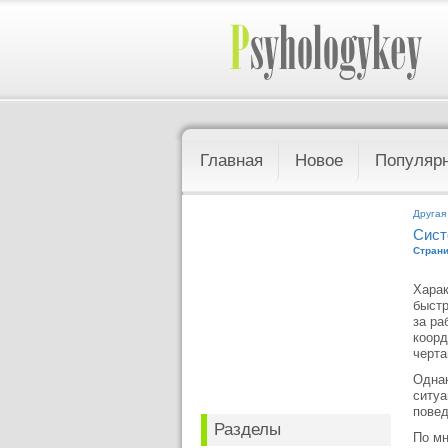
Главная
Новое
Популяр
Другая
Сист
Страни
Харак
быстр
за ра
коорд
черта
Однак
ситуа
повед
Разделы
По мн