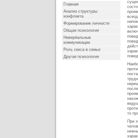
сущес
Главная
состо
Анализ структуры
прояв
конфликта
всегд
напом
Формирование личности
харак
Общая психология
включ
повед
Невербальные
повед
коммуникации
дейст
Роль секса в семье
харак
повед
Другая психология
Наибо
проти
поста
трудн
нереш
после
прояв
нахож
ведущ
проти
то пр
При э
челов
нежны
харак