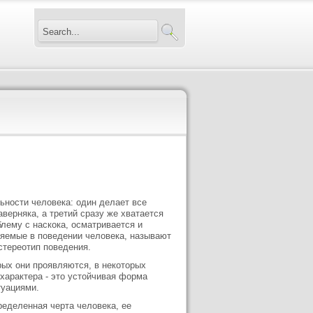
ьности человека: один делает все
верняка, а третий сразу же хватается
блему с наскока, осматривается и
ляемые в поведении человека, называют
стереотип поведения.
рых они проявляются, в некоторых
характера - это устойчивая форма
туациями.
ределенная черта человека, ее