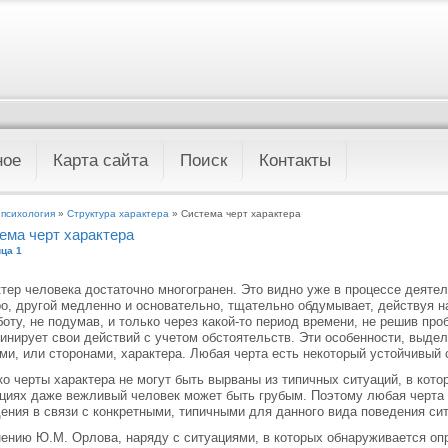
ное
Карта сайта
Поиск
Контакты
 психология
»
Структура характера
» Система черт характера
ема черт характера
ца 1
тер человека достаточно многогранен. Это видно уже в процессе деятел
о, другой медленно и основательно, тщательно обдумывает, действуя на
боту, не подумав, и только через какой-то период времени, не решив про
инирует свои действий с учетом обстоятельств. Эти особенности, выде
ми, или сторонами, характера. Любая черта есть некоторый устойчивый 
о черты характера не могут быть вырваны из типичных ситуаций, в кото
циях даже вежливый человек может быть грубым. Поэтому любая черта 
ения в связи с конкретными, типичными для данного вида поведения си
ению Ю.М. Орлова, наряду с ситуациями, в которых обнаруживается оп