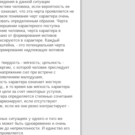
ведения в данной ситуации
истике человека, если вероятность ее
означает, что эта черта проявляется не
акое понимание черт характера очень
овать определенным образом. Черта
вершении характерного поступка
ие человека, черта характера в
вано от формирования мотивов
иксируются в характере. Каждый
штейна, - это потенциальная черта
 формирование надлежащих мотивов
твердость - мягкость; цельность -
нергию, с которой человек преследует
напряжение сил при встрече с
проявлением малодушия,
ость характера означает жесткую
., в то время как мягкость характера
цели за счет некоторых уступок,
тера определяется степенью сочетания
гармонируют, если отсутствуют
м, если же они резко контрастируют -
чных ситуациях у одного и того же
к может быть одновременно и очень
м до непреклонности. И единство его
 проявляется.