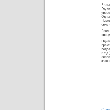
Больш
Глуби
увере
Однак
Неред
силу 
Реаль
специ
Однак
практ
подоз
и т.д
особе
закон
Сравн