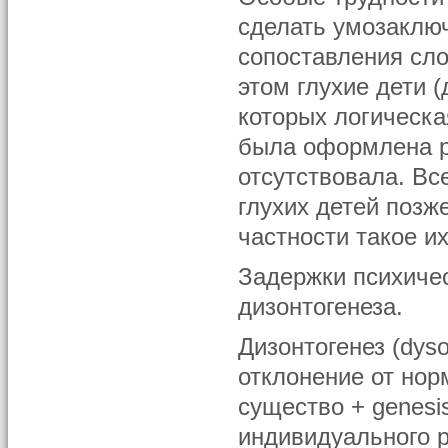
сделать умозаключ
сопоставления сл
этом глухие дети 
которых логическа
была оформлена р
отсутствовала. Все
глухих детей поз
частности такое и
Задержки психичес
дизонтогенеза.
Дизонтогенез (dyso
отклонение от норм
существо + genesi
индивидуального р