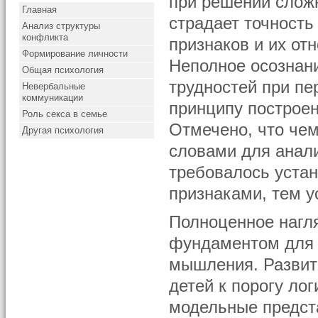
при решении сложн
Главная
страдает точность
Анализ структуры
конфликта
признаков и их от
Формирование личности
Неполное осознан
Общая психология
трудностей при пер
Невербальные
коммуникации
принципу построен
Роль секса в семье
Отмечено, что чем
Другая психология
словами для анали
требовалось уста
признаками, тем у
Полноценное нагл
фундаментом для 
мышления. Развит
детей к порогу ло
модельные предста