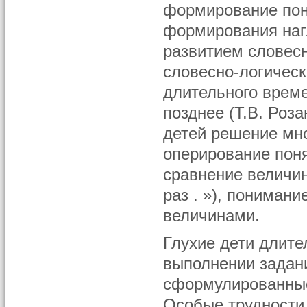
формирование пон
формирования наг
развитием словесн
словесно-логическ
длительного време
позднее (Т.В. Роз
детей решение мн
оперирование пон
сравнение величин
раз . »), пониман
величинами.
Глухие дети длит
выполнении задан
сформулированные
Особые трудности 