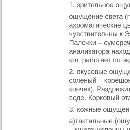
1. зрительное ощ
ощущение света (п
ахроматические цв
чувствительны к Э
Палочки – сумереч
анализатора наход
кот. работает по э
2. вкусовые ощуще
соленый – корешок
кончик). Раздражи
воде. Корковый от
3. кожные ощущен
а)тактильные (ощ
– многочисленны н