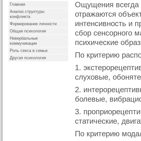
Ощущения всегда 
Главная
Анализ структуры
отражаются объект
конфликта
интенсивность и 
Формирование личности
Общая психология
сбор сенсорного м
Невербальные
психические образ
коммуникации
Роль секса в семье
По критерию расп
Другая психология
1. экстерорецепти
слуховые, обоняте
2. интерорецептив
болевые, вибраци
3. проприорецепти
статические, двиг
По критерию мода