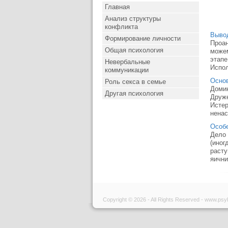
Главная
Анализ структуры
конфликта
Выво
Формирование личности
Проан
Общая психология
можем
этапе
Невербальные
Испол
коммуникации
Осно
Роль секса в семье
Домин
Другая психология
Друже
Истер
ненас
Особе
Дело 
(иног
расту
яични
Copyright © 2026 - All Rights Reserved - www.psy