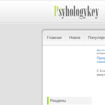
Главная
Новое
Популяр
Другая
младши
Прог
Страни
С 6-г
минут
Разделы