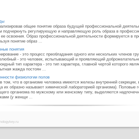
ды
ализировав общее понятие образа будущей профессиональной деятельн
 подчеркнуть регулирующую и направляющую роль образа в профессио
 ее освоения. Образ профессиональной деятельности формируется в пр
ьзуя понятие образ ...
вные понятия
ирование - это процесс преобладания одного или нескольких членов гр
любный - это человек, испытывающий и проявляющий доброжелательно
оидный тип характера - это тип характера, главной чертой которого явл
ытная жажда постоян ...
нности физиологии полов
в том, что в организме человека имеются железы внутренней секреции
да их образно называют химической лабораторией организма). Половы
щего организма по мужскому или женскому типу, выделяются надпочечни
ками (у женщи ...
hologykey.ru