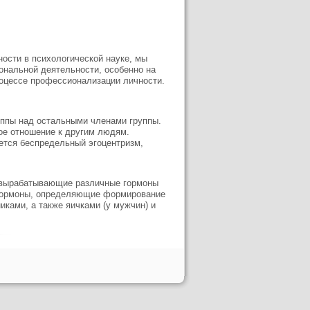
ости в психологической науке, мы
нальной деятельности, особенно на
оцессе профессионализации личности.
уппы над остальными членами группы.
е отношение к другим людям.
яется беспредельный эгоцентризм,
, вырабатывающие различные гормоны
е гормоны, определяющие формирование
ками, а также яичками (у мужчин) и