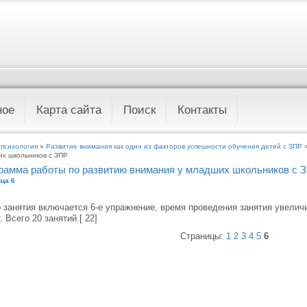
ное
Карта сайта
Поиск
Контакты
 психология
»
Развитие внимания как один из факторов успешности обучения детей с ЗПР
»
х школьников с ЗПР
рамма работы по развитию внимания у младших школьников с 
ца 6
о занятия включается 6-е упражнение, время проведения занятия увеличи
. Всего 20 занятий.[ 22]
Страницы:
1
2
3
4
5
6