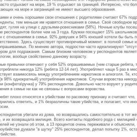
асто отдыхают на море, 19 % отдыхают за границей. Интересно, что бо
ающих на море и заграницей не имеют высшего образования.
ими и очень хорошими свои отношения с родителями считают 67% подр
нденты, тем меньше им нравятся отношения в семье. Своё свободное в
дят, гуляя на улице с друзьями-ровесниками (58%). Ночные клубы посе
е респондентов более чем на 3 года. Кружки посещают 15% школьников.
н с отношениями в семье. 92% девушек и 94% юношей хотели бы быть п
етственно. Здесь существует противоречивый момент: в полной семье и
прашиваемых. По мнению автора, подростки часто идеализируют "отсут
ром для подражания. Самым близким человеком у респондентов является
логии, вообще свойственно данному возрасту.
ые привычки отмечают у себя 52% опрашиваемых (чем старше ребята, т
отребляли никогда 12% (ребята 12-14 лет). Употребляют чаще 5 раз в ме
твует взаимосвязь между употреблением наркотиков и алкоголя. Те, кт
(в 98% однократный) употребления наркотиков. Случаи воровства никогд
и (конфета\ручка) у 79% респондентов. Довольно часто воруют у родит
ения в семье ни как не связаны с вопросами воровства.
ебят плохо относятся к убийствам по расовому признаку и считают что,
днились ответить, и 1% безразличны такие убийства, и полагает, что ин
рсии.
спондентов убегали из дома, но возвращались самостоятельно в тот же 
, и их возвращала милиция. Всего контакты подобного рода с милицие
елей не узнали об этом, а 13 процентов очень переживали и объясняли,
оубийстве думали "в шутку" 25% респондентов, делал попытку 1%, ост
бийстве.