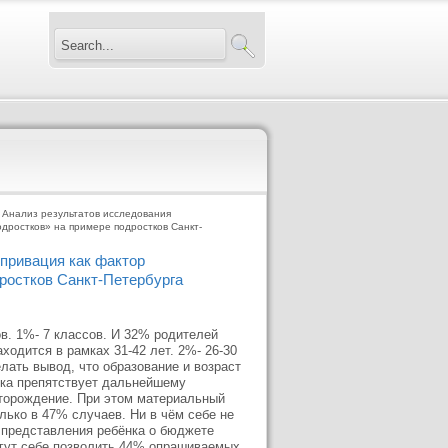
 Анализ результатов исследования
дростков» на примере подростков Санкт-
привация как фактор
ростков Санкт-Петербурга
в. 1%- 7 классов. И 32% родителей
одится в рамках 31-42 лет. 2%- 26-30
лать вывод, что образование и возраст
нка препятствует дальнейшему
еторождение. При этом материальный
лько в 47% случаев. Ни в чём себе не
 представления ребёнка о бюджете
огут себе позволить 44% опрашиваемых,