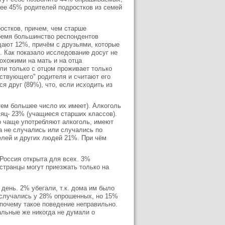
лее 45% родителей подростков из семей
остков, причем, чем старше
ремя большинство респондентов
щают 12%, причём с друзьями, которые
 Как показало исследование досуг не
охожими на мать и на отца
ли только с отцом проживает только
ствующего" родителя и считают его
 друг (89%), что, если исходить из
ем большее число их имеет). Алкоголь
сяц- 23% (учащиеся старших классов).
о чаще употребляют алкоголь, имеют
а не случались или случались по
елей и других людей 21%. При чём
 Россия открыта для всех. 3%
остранцы могут приезжать только на
день. 2% убегали, т.к. дома им было
й случались у 28% опрошенных, но 15%
 почему такое поведение неправильно.
альные же никогда не думали о