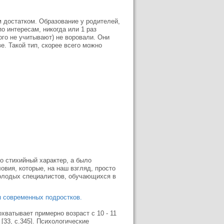
м достатком. Образование у родителей,
о интересам, никогда или 1 раз
того не учитывают) не воровали. Они
е. Такой тип, скорее всего можно
о стихийный характер, а было
ия, которые, на наш взгляд, просто
олодых специалистов, обучающихся в
я современных подростков.
хватывает примерно возраст с 10 - 11
[33, с.345]. Психологические