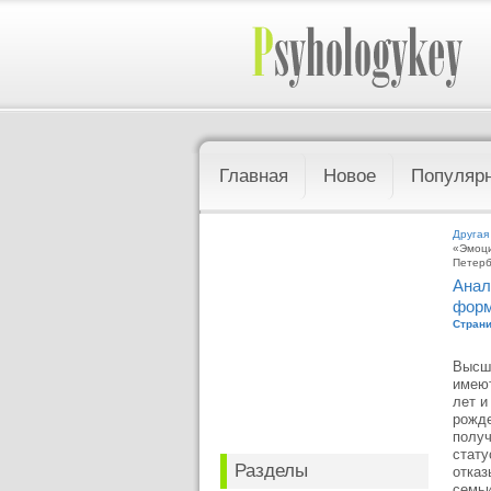
Главная
Новое
Популяр
Другая
«Эмоци
Петерб
Анал
форм
Страни
Высше
имеют
лет и
рожде
получ
стату
Разделы
отказ
семьи