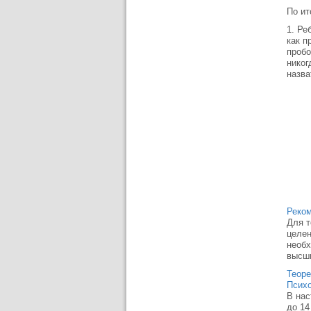
По ит
1. Ре
как п
пробо
никог
назва
Реко
Для т
целен
необ
высши
Теоре
Психо
В нас
до 14