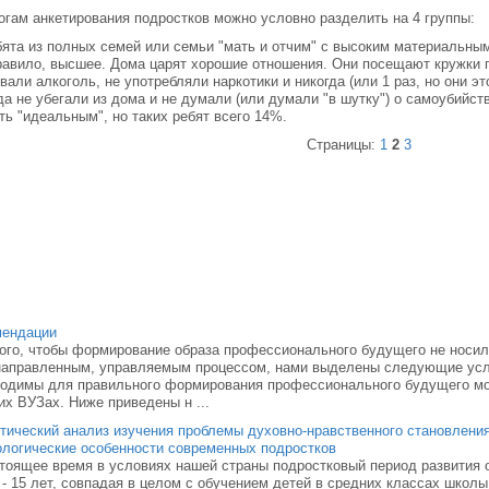
огам анкетирования подростков можно условно разделить на 4 группы:
бята из полных семей или семьи "мать и отчим" с высоким материальны
равило, высшее. Дома царят хорошие отношения. Они посещают кружки п
вали алкоголь, не употребляли наркотики и никогда (или 1 раз, но они э
да не убегали из дома и не думали (или думали "в шутку") о самоубийств
ть "идеальным", но таких ребят всего 14%.
Страницы:
1
2
3
мендации
ого, чтобы формирование образа профессионального будущего не носил
аправленным, управляемым процессом, нами выделены следующие услов
ходимы для правильного формирования профессионального будущего м
х ВУЗах. Ниже приведены н ...
тический анализ изучения проблемы духовно-нравственного становлени
логические особенности современных подростков
тоящее время в условиях нашей страны подростковый период развития о
 - 15 лет, совпадая в целом с обучением детей в средних классах школы 