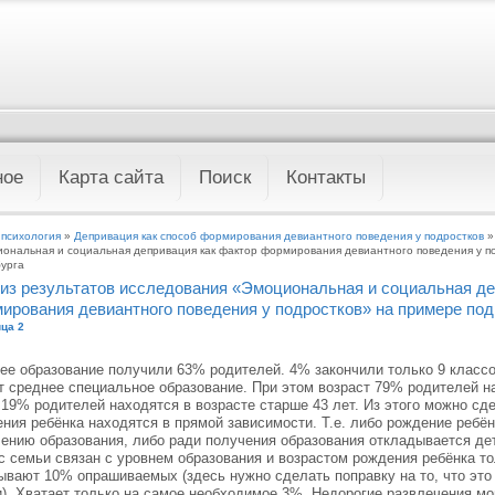
ное
Карта сайта
Поиск
Контакты
 психология
»
Депривация как способ формирования девиантного поведения у подростков
»
ональная и социальная депривация как фактор формирования девиантного поведения у по
урга
из результатов исследования «Эмоциональная и социальная де
ирования девиантного поведения у подростков» на примере под
ца 2
е образование получили 63% родителей. 4% закончили только 9 классо
 среднее специальное образование. При этом возраст 79% родителей нах
 19% родителей находятся в возрасте старше 43 лет. Из этого можно сде
ния ребёнка находятся в прямой зависимости. Т.е. либо рождение ребё
ению образования, либо ради получения образования откладывается д
с семьи связан с уровнем образования и возрастом рождения ребёнка то
ывают 10% опрашиваемых (здесь нужно сделать поправку на то, что это
). Хватает только на самое необходимое 3%. Недорогие развлечения м