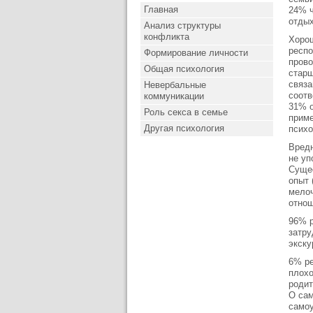
Главная
24% ч
отдых
Анализ структуры
конфликта
Хорош
респо
Формирование личности
прово
Общая психология
старш
связа
Невербальные
соотв
коммуникации
31% о
Роль секса в семье
приме
Другая психология
психо
Вредн
не уп
Сущес
опыт 
мелоч
отнош
96% р
затру
экску
6% ре
плохо
родит
О сам
самоу