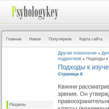
Главная
Новое
Популярное
Карта сайта
Другая психология
»
Деп
подростков
» Подходы к
Подходы к изуч
Страница 8
Квинни рассматрив
зрения. Он утверж
правоохранительны
Разделы
классы (владеющи