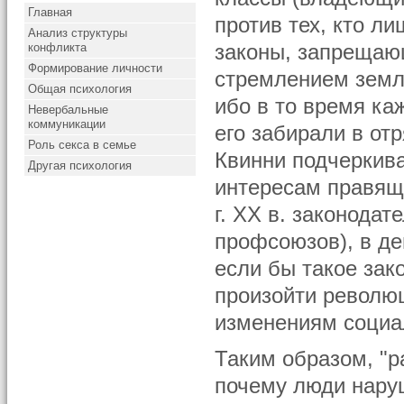
Главная
против тех, кто ли
Анализ структуры
конфликта
законы, запрещаю
Формирование личности
стремлением земл
Общая психология
ибо в то время ка
Невербальные
коммуникации
его забирали в от
Роль секса в семье
Квинни подчеркива
Другая психология
интересам правящи
г. XX в. законода
профсоюзов), в де
если бы такое зак
произойти револю
изменениям социа
Таким образом, "р
почему люди нару