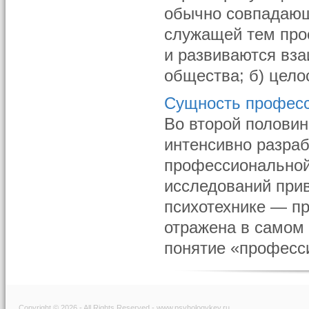
обычно совпадающ
служащей тем про
и развиваются вза
общества; б) цело
Сущность профес
Во второй половине
интенсивно разра
профессиональной
исследований при
психотехнике — п
отражена в самом 
понятие «професси
Copyright © 2026 - All Rights Reserved - www.psyhologykey.ru