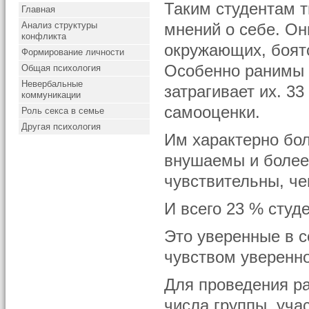
Таким студентам т
Главная
Анализ структуры
мнений о себе. Он
конфликта
окружающих, боятс
Формирование личности
Особенно ранимы и
Общая психология
Невербальные
затрагивает их. 3
коммуникации
самооценки.
Роль секса в семье
Другая психология
Им характерно бо
внушаемы и более
чувствительны, че
И всего 23 % студ
Это уверенные в 
чувством уверенно
Для проведения р
числа группы, уча