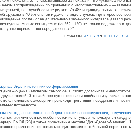
ского психолога Б. П. Красилыцикова 23 показали, что «усиливание в п
ченном воспроизведении по сравнению с непосредственным» — явление
исценцией, не случайное и не редкое. Из 485 индивидуальных эксперим
обнаружена в 40,5% опытов и даже «в ряде случаев, где второе воспрои
оизведение после более длительного временного интервала давало рез
оизведение многих испытуемых (из 252—120) не только содержало отде
е лучше первых — непосредственных 24 .
Страницы:
4
5
6
7
8
9
10
11
12
13
14
ценка. Виды и источники ее формирования
ценка – оценка человеком самого себя, своих достоинств и недостатков
 других людей. Это наиболее существенная и наиболее изучаемая в пс
сти. С помощью самооценки происходит регуляция поведения личности.
альных потребносте ...
ные методы психологической диагностики военнослужащих, получивших
иагностики личностных особенностей испытуемых используется следую
ергер, СМОЛ,[23] а также проективные методы "Дом-Дерево-Человек", 
ексное применение тестовых методик позволяет с большей вероятност