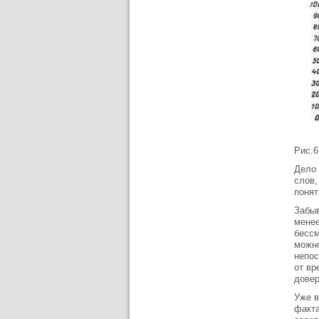
Рис.6
Дело 
слов,
понят
Забыв
менее
бессм
можно
непос
от вр
довер
Уже в
факта