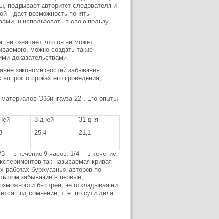
оны, подрывает авторитет следователя и
гой—дает возможность понять
вами, и использовать в свою пользу
 не означает, что он не может
иваемого, можно создать такие
кими доказательствами.
ание закономерностей забывания
 вопрос о сроках его проведения,
материалов Эббингауза 22 . Его опыты
ней
3 дней
31 дня
8
25,4
21,1
/3— в течение 9 часов, 1/4— в течение
экспериментов так называемая кривая
ных работах буржуазных авторов по
ольшом забывании в первые,
озможности быстрее, не откладывая ни
ится под сомнение, т. е. по сути дела