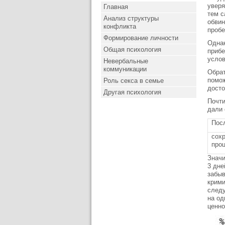
уверя
Главная
тем с
Анализ структуры
обвин
конфликта
пробе
Формирование личности
Однак
Общая психология
прибе
услов
Невербальные
коммуникации
Обрат
помож
Роль секса в семье
досто
Другая психология
Почти
дали 
Пос
сох
про
Значи
3 дне
забыв
крими
следу
на од
ценно