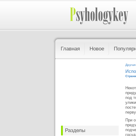
Главная
Новое
Популяр
Другая
Испо
Страни
Некот
приду
под т
улики
посте
перву
При о
предъ
Разделы
подче
госуд