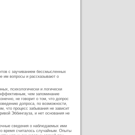
ентов с заучиванием бессмысленных
ые им вопросы и рассказывают о
нных, психологически и логически
 эффективным, чем запоминание
онечно, не говорит о том, что допрос
роведению допроса, по возможности,
м, что процесс забывания не зависит
ривой Эббингауза, и нет основания не
точные сведения о наблюдаемых ими
 то время считалось случайным. Опыты