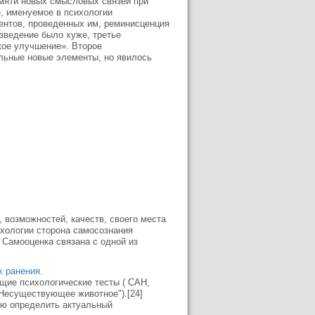
амяти новых смысловых связей при
, именуемое в психологии
ентов, проведенных им, реминисценция
зведение было хуже, третье
кое улучшение». Второе
льные новые элементы, но явилось
, возможностей, качеств, своего места
ихологии сторона самосознания
 Самооценка связана с одной из
 ранения.
щие психологические тесты ( САН,
"Несуществующее животное").[24]
ью определить актуальный