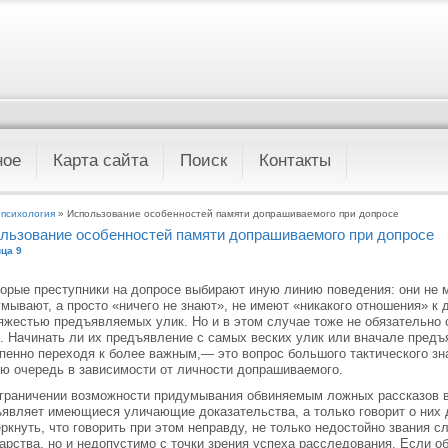
ное
Карта сайта
Поиск
Контакты
 психология
» Использование особенностей памяти допрашиваемого при допросе
льзование особенностей памяти допрашиваемого при допросе
ца 9
орые преступники на допросе выбирают иную линию поведения: они не 
мывают, а просто «ничего не знают», не имеют «никакого отношения» к
яжестью предъявляемых улик. Но и в этом случае тоже не обязательно
. Начинать ли их предъявление с самых веских улик или вначале предъ
пенно переходя к более важным,— это вопрос большого тактического зн
ю очередь в зависимости от личности допрашиваемого.
граничении возможности придумывания обвиняемым ложных рассказов в
являет имеющиеся уличающие доказательства, а только говорит о них
ркнуть, что говорить при этом неправду, не только недостойно звания 
арства, но и недопустимо с точки зрения успеха расследования. Если о