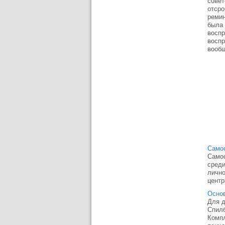
совет
отсро
ремин
была 
воспр
воспр
вообщ
Самоо
Самоо
среди
лично
центр
Основ
Для д
Спилб
Компл