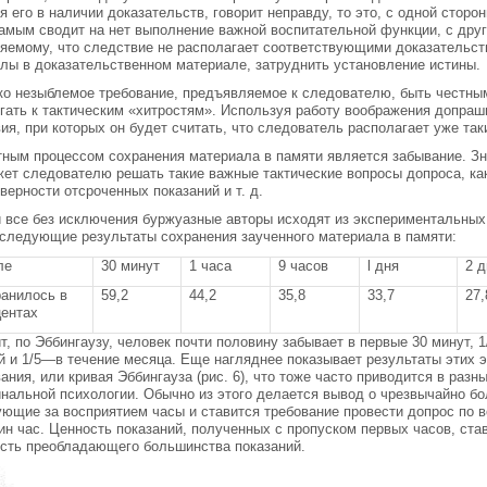
я его в наличии доказательств, говорит неправду, то это, с одной стор
амым сводит на нет выполнение важной воспитательной функции, с дру
яемому, что следствие не располагает соответствующими доказательст
лы в доказательственном материале, затруднить установление истины.
о незыблемое требование, предъявляемое к следователю, быть честным,
гать к тактическим «хитростям». Используя работу воображения допраш
ия, при которых он будет считать, что следователь располагает уже та
ным процессом сохранения материала в памяти является забывание. Зн
ет следователю решать такие важные тактические вопросы допроса, как
верности отсроченных показаний и т. д.
 все без исключения буржуазные авторы исходят из экспериментальных 
следующие результаты сохранения заученного материала в памяти:
ле
30 минут
1 часа
9 часов
l дня
2 д
ранилось в
59,2
44,2
35,8
33,7
27,
центах
т, по Эббингаузу, человек почти половину забывает в первые 30 минут, 1
й и 1/5—в течение месяца. Еще нагляднее показывает результаты этих 
ания, или кривая Эббингауза (рис. 6), что тоже часто приводится в раз
нальной психологии. Обычно из этого делается вывод о чрезвычайно б
ющие за восприятием часы и ставится требование провести допрос по в
ин час. Ценность показаний, полученных с пропуском первых часов, став
сть преобладающего большинства показаний.