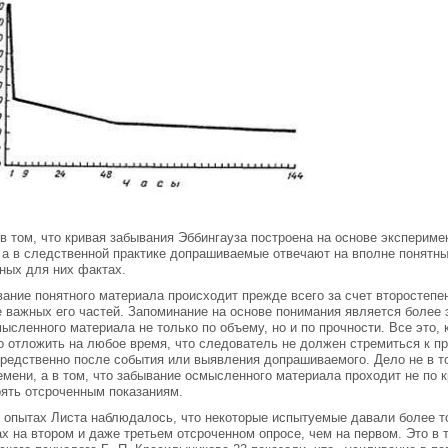
в том, что кривая забывания Эббингауза построена на основе эксперим
 а в следственной практике допрашиваемые отвечают на вполне понятн
ных для них фактах.
ание понятного материала происходит прежде всего за счет второстепе
 важных его частей. Запоминание на основе понимания является более
ысленного материала не только по объему, но и по прочности. Все это, к
 отложить на любое время, что следователь не должен стремиться к п
редственно после события или выявления допрашиваемого. Дело не в то
емени, а в том, что забывание осмысленного материала проходит не по к
ять отсроченным показаниям.
 опытах Листа наблюдалось, что некоторые испытуемые давали более 
х на втором и даже третьем отсроченном опросе, чем на первом. Это в