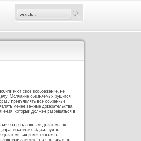
мобилизуют свое воображение, не
 делу. Молчание обвиняемых рушится
 сразу предъявлять все собранные
являть менее важные доказательства,
ачения, который должен разрешаться в
 свое оправдание следователь не
 допрашиваемому. Здесь нужно
следователя социалистического
бвиняемый заметит, что следователь,