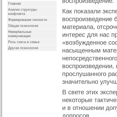
воспроизведение.
Главная
Анализ структуры
Как показали экс
конфликта
воспроизведение 
Формирование личности
материала, отсро
Общая психология
Невербальные
интерес для нас п
коммуникации
«возбужденное со
Роль секса в семье
Другая психология
насыщенным матер
непосредственног
воспроизведении, 
прослушанного ра
значительно улучш
В свете этих эксп
некоторые тактич
и в отношении доп
допросов.