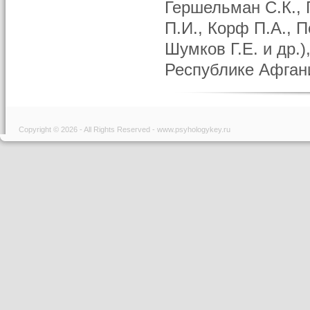
Гершельман С.К., 
П.И., Корф П.А., П
Шумков Г.Е. и др.)
Республике Афгани
Copyright © 2026 - All Rights Reserved - www.psyhologykey.ru