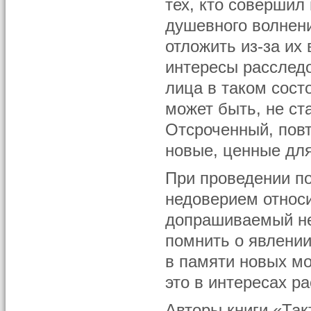
тех, кто совершил
душевного волнени
отложить из-за их
интересы расследо
лица в таком сост
может быть, не ст
Отсроченный, повт
новые, ценные для
При проведении п
недоверием относ
допрашиваемый не
помнить о явлени
в памяти новых мо
это в интересах р
Авторы книги «Так