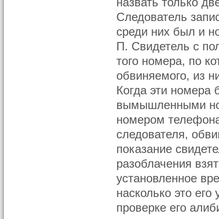
назвать только дв
Следователь запис
среди них был и н
П. Свидетель с по
того номера, по к
обвиняемого, из н
Когда эти номера 
вымышленными ном
номером телефона
следователя, обв
показание свидет
разоблачения взят
установленное вре
насколько это его 
проверке его алиб