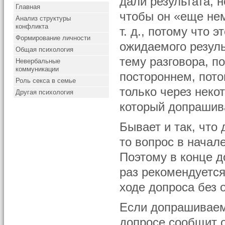
дали результата, 
Главная
чтобы он «еще не
Анализ структуры
конфликта
т. д., потому что 
Формирование личности
ожидаемого резуль
Общая психология
тему разговора, 
Невербальные
коммуникации
постороннем, пото
Роль секса в семье
только через неко
Другая психология
который допрашив
Бывает и так, что
то вопрос в начал
Поэтому в конце д
раз рекомендуется
ходе допроса без о
Если допрашиваем
допросе сообщит о