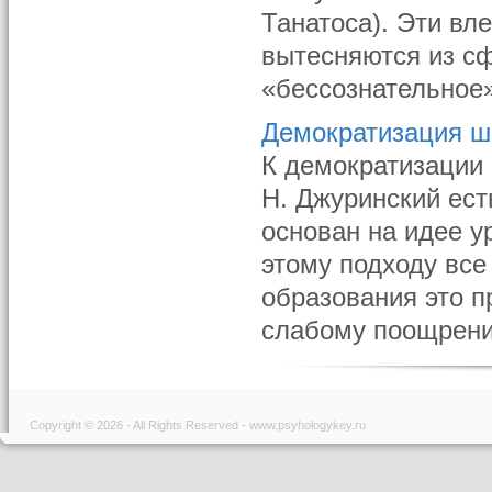
Танатоса). Эти вл
вытесняются из сф
«бессознательное»,
Демократизация ш
К демократизации 
Н. Джуринский ест
основан на идее у
этому подходу все
образования это п
слабому поощре­ни
Copyright © 2026 - All Rights Reserved - www.psyhologykey.ru