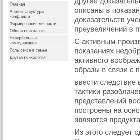
другие доказатель
Главная
описаны в показан
Анализ структуры
конфликта
доказательств уч
Формирование личности
преувеличений в п
Общая психология
Невербальные
С активным произ
коммуникации
показаниях недоб
Роль секса в семье
Другая психология
активного вообра
образы в связи с 
ввести следствие 
тактики разоблач
представлений воо
построены на осн
являются продукта
Из этого следует 