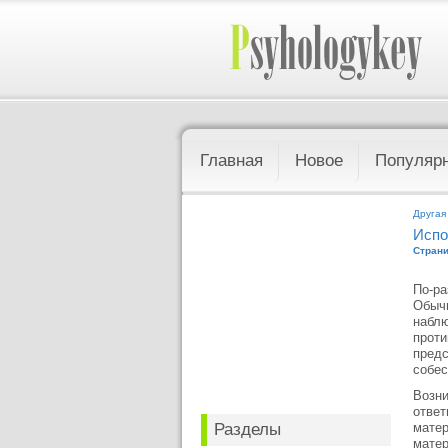
Главная
Новое
Популяр
Другая
Испо
Страни
По-ра
Обычн
наблю
проти
предс
собес
Возни
ответ
Разделы
матер
матер