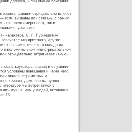
ении допроса, и при оценке показаний
атериала. Эмоции отрицательно влияют
 — если вызваны или связаны с самим
ь как преднамеренного, так и
сильными чувствами.
ти характера. С. Л. Рубинштейн
к запечатлению приятного, другие—
ли от пессимистического склада их
о в положительном или отрицательном
или отрицательно затрагивает какую-
ьности, кругозора, знаний и от умения
ется условием понимания и через него
среди людей неграмотных и
чень хорошо, даже иногда лучше
В литературе мы встречаемся с
амять лучше, чем у людей, читающих
ию 13 .