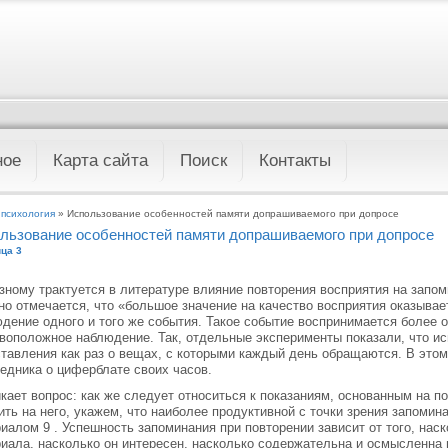
ное
Карта сайта
Поиск
Контакты
 психология
» Использование особенностей памяти допрашиваемого при допросе
льзование особенностей памяти допрашиваемого при допросе
ца 3
зному трактуется в литературе влияние повторения восприятия на запом
о отмечается, что «большое значение на качество восприятия оказывае
дение одного и того же события. Такое событие воспринимается более от
воположное наблюдение. Так, отдельные эксперименты показали, что и
тавления как раз о вещах, с которыми каждый день обращаются. В этом
едника о циферблате своих часов.
кает вопрос: как же следует относиться к показаниям, основанным на 
ить на него, укажем, что наиболее продуктивной с точки зрения запомин
иалом 9 . Успешность запоминания при повторении зависит от того, на
иала, насколько он интересен, насколько содержательна и осмысленна 