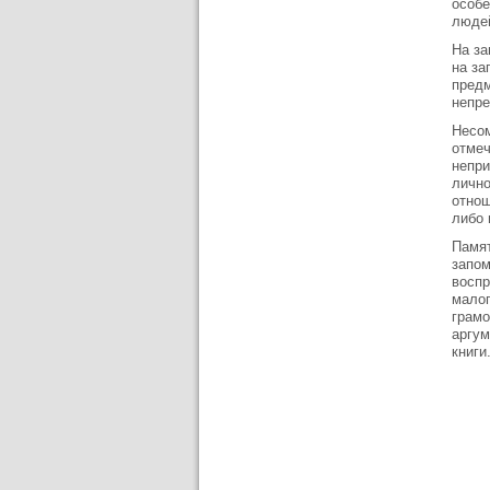
особе
людей
На за
на за
предм
непре
Несом
отмеч
непри
личн
отнош
либо 
Памят
запом
воспр
малог
грамо
аргум
книги