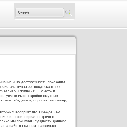
инание и на достоверность показаний.
т систематическое, неоднократное
четливо и полно» 8 . Но есть и
спытуемые имеют крайне смутные
 можно убедиться, спросив, например,
повторных восприятиях. Прежде чем
ания является первая встреча с
сколько мы понимаем сущность данного
наша работа над ним, насколько