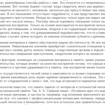
ны, разнообразны способы работы с ним. Это относится и к непроизволь
инанию. Вот почему бывают случаи, когда свидетель много раз держал
ократно встречался с человеком, несколько раз присутствовал при опре
нил. В его показаниях отсутствуют подробности, и они представляют ма
едуемого преступления. Иногда же свидетель только один раз видел как
нил его «на всю жизнь». Поэтому нельзя оценивать показания только на 
кратное восприятие. Только на основе многократности восприятия нельз
астях достоверными, а показание, бледное и не содержащее интересу
 сделать вывод о том, что допрашиваемый недобросовестен, что-то утаива
нных случаях нужно исходить из анализа отношения субъекта к данному
нение материала в памяти обусловлено рядом обстоятельств. Из них ва
инание. Немаловажное значение приобретает сознательное отношение г
арства к своему долгу оказать помощь следственным органам в борьбе 
ятельства совершения преступления, свидетелем которого он оказался.
 факторов, влияющих на сохранение материала в памяти, кроме указан
ятельства, которые влияют на качество восприятия потому, что хорошо
инается и прочнее удерживается в памяти, чем восприятие менее полное
ь осуществляется в тесной связи и зависимости со всеми сторонами пси
 зрения важнейшую роль играет идейная направленность человека. Эта 
ет от следователей в связи с тем, что еще встречаются пережитки капи
ихологии известно, что память зависит от интересов и склонностей чело
ссиональной памяти. Так, А. А. Смирнов пишет: «Особенно ярко это выр
ли иным причинам, в частности, например, под влиянием преклонного во
ях все, что связано с профессиональными интересами человека, неред
ьшой легкостью и безошибочно, хотя все остальное уже сравнительно ле