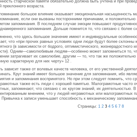
нность старческой памяти обязательно должна быть учтена и при провед
 преклонного возраста.
поминание большое влияние оказывает эмоциональная насыщенность м
поминание, если они вызваны посторонними причинами, и положительно
етом запоминания. В последнем случае эмоции повышают продуктивност
днамеренного запоминания. Дольше помнится то, что связано с более 
ненно, что здесь большое значение имеют и индивидуальные особеннос
ает, что «при прочих равных условиях одни люди будут более склонны 
ятного (в зависимости от бодрого, оптимистического, жизнерадостного и
ости). Одним—самолюбивым людям—особенно может запомниться то, чт
ении затрагивает их самолюбие, другим — то, что так же положительно 
иную характерную для них черту» 12 .
ь зависит также от волевых качеств человека, от его умственной деятел
инать. Круг знаний имеет большое значение для запоминания, ибо явля
иятия и запоминания воспринятого. Но при этом следует помнить, что 
рамотных также есть люди с хорошей памятью. Малограмотные часто о
тных, запоминают, что связано с их кругом знаний, их деятельностью. 
ентированным мнением, что у людей неграмотных или малограмотных п
. Привычка к записи уменьшает способность к механическому запоминан
Страницы:
1
2
3
4
5
6
7
8