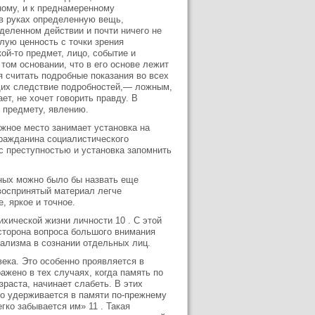
ному, и к преднамеренному
 в руках определенную вещь,
деленном действии и почти ничего не
лую ценность с точки зрения
ой-то предмет, лицо, событие и
том основании, что в его основе лежит
я считать подробные показания во всех
ющих следствие подробностей,— ложным,
ет, не хочет говорить правду. В
 предмету, явлению.
жное место занимает установка на
ражданина социалистического
с преступностью и установка запомнить
ных можно было бы назвать еще
 воспринятый материал легче
, яркое и точное.
хической жизни личности 10 . С этой
сторона вопроса большого внимания
тализма в сознании отдельных лиц.
века. Это особенно проявляется в
ажено в тех случаях, когда память по
зраста, начинает слабеть. В этих
ко удерживается в памяти по-прежнему
гко забывается им» 11 . Такая