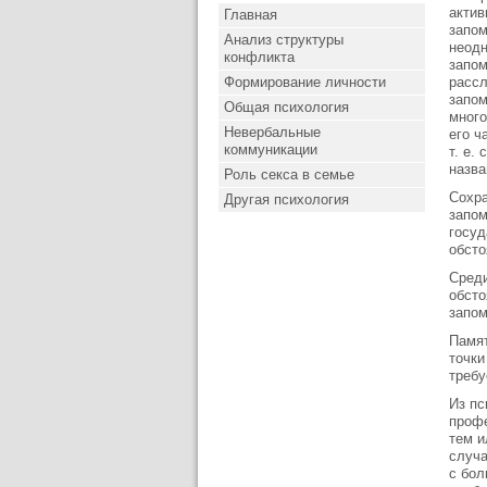
актив
Главная
запом
Анализ структуры
неодн
конфликта
запом
Формирование личности
рассл
запом
Общая психология
много
Невербальные
его ч
коммуникации
т. е.
назва
Роль секса в семье
Сохра
Другая психология
запом
госуд
обсто
Среди
обсто
запом
Памят
точки
требу
Из пс
профе
тем и
случа
с бол