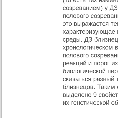
(то есть тех изме
созреванием) у Д
полового созрева
это выражается те
характеризующае 
среды. ДЗ близнец
хронологическом в
полового созреван
реакций и порог и
биологической пер
сказаться разный 
близнецов. Таким 
выделено 9 свойс
их генетической о