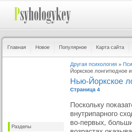
Главная
Новое
Популярное
Карта сайта
Другая психология
»
Пси
Йоркское лонгитюдное 
Нью-Йоркское л
Страница 4
Поскольку показат
внутрипарного схо
во-первых, больши
Разделы
возрастах оказыва