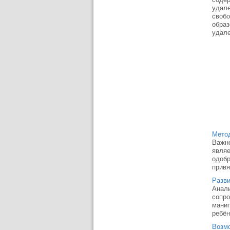
удале
свобо
образ
удале
Метод
Важн
являе
одобр
привя
Разви
Анали
сопро
манип
ребён
Возмо