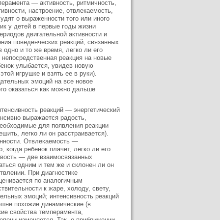
ерамента — активность, ритмичность,
тивности, настроение, отвлекаемость,
удят о выраженности того или иного
ик у детей в первые годы жизни
ериодов двигательной активности и
ения поведенческих реакций, связанных
 одно и то же время, легко ли его
 непосредственная реакция на новые
енок улыбается, увидев новую
той игрушке и взять ее в руки).
цательных эмоций на все новое
ого оказаться как можно дальше
тенсивность реакций — энергетический
енсивно выражается радость,
необходимые для появления реакции
шить, легко ли он расстраивается).
енности. Отвлекаемость —
 когда ребенок плачет, легко ли его
чивость — две взаимосвязанных
аться одним и тем же и склонен ли он
твлении. При диагностике
ценивается по аналогичным
твительности к жаре, холоду, свету,
тельных эмоций; интенсивность реакций
ешне похожие динамические (в
кие свойства темперамента,
епени изменяется. Так, о приближении -