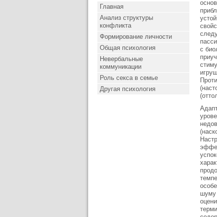
основ
Главная
прибл
Анализ структуры
устой
конфликта
свойс
следу
Формирование личности
пасси
Общая психология
с био
приуч
Невербальные
стиму
коммуникации
игруш
Роль секса в семье
Проти
(наст
Другая психология
(отто
Адапт
урове
недов
(наск
Настр
эффек
успок
харак
продо
темпе
особе
шуму 
оцени
терми
содер