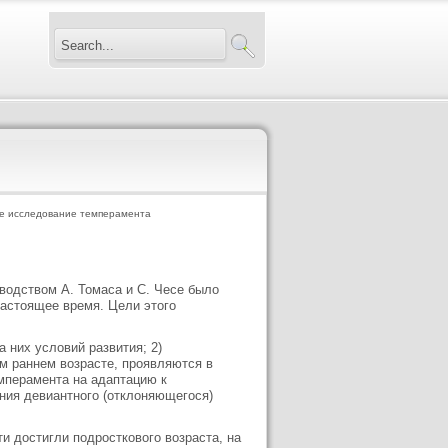
е исследование темперамента
оводством А. Томаса и С. Чесе было
настоящее время. Цели этого
 них условий развития; 2)
м раннем возрасте, проявляются в
мперамента на адаптацию к
ния девиантного (отклоняющегося)
и достигли подросткового возраста, на