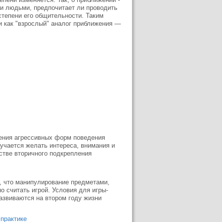
ими людьми, предпочитает ли проводить
 степени его общительности. Таким
 как "взрослый" аналог приближения —
ения агрессивных форм поведения
аучается желать интереса, внимания и
стве вторичного подкрепления
ет, что манипулирование предметами,
 считать игрой. Условия для игры-
азвиваются на втором году жизни
 практике