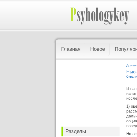
Главная
Новое
Популяр
Другая
Нью-
Страни
В нач
начат
иссле
1) оц
рассм
дальн
социа
повед
Разделы
На ос