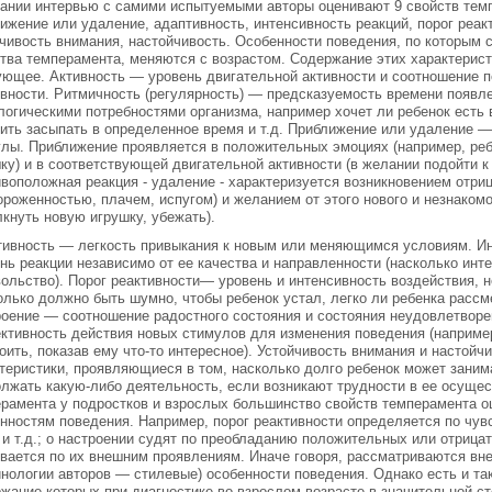
ании интервью с самими испытуемыми авторы оценивают 9 свойств темп
ижение или удаление, адаптивность, интенсивность реакций, порог реак
чивость внимания, настойчивость. Особенности поведения, по которым с
тва темперамента, меняются с возрастом. Содержание этих характерист
ющее. Активность — уровень двигательной активности и соотношение п
вности. Ритмичность (регулярность) — предсказуемость времени появл
логическими потребностями организма, например хочет ли ребенок есть в
ить засыпать в определенное время и т.д. Приближение или удаление —
лы. Приближение проявляется в положительных эмоциях (например, реб
ку) и в соответствующей двигательной активности (в желании подойти к э
воположная реакция - удаление - характеризуется возникновением отри
ороженностью, плачем, испугом) и желанием от этого нового и незнаком
лкнуть новую игрушку, убежать).
ивность — легкость привыкания к новым или меняющимся условиям. Ин
нь реакции независимо от ее качества и направленности (насколько инт
ольство). Порог реактивности— уровень и интенсивность воздействия, 
олько должно быть шумно, чтобы ребенок устал, легко ли ребенка рассме
оение — соотношение радостного состояния и состояния неудовлетвор
тивность действия новых стимулов для изменения поведения (например,
оить, показав ему что-то интересное). Устойчивость внимания и настой
теристики, проявляющиеся в том, насколько долго ребенок может заним
лжать какую-либо деятельность, если возникают трудности в ее осущес
рамента у подростков и взрослых большинство свойств темперамента о
нностям поведения. Например, порог реактивности определяется по чувс
и т.д.; о настроении судят по преобладанию положительных или отрица
вается по их внешним проявлениям. Иначе говоря, рассматриваются вн
нологии авторов — стилевые) особенности поведения. Однако есть и та
жание которых при диагностике во взрослом возрасте в значительной ст