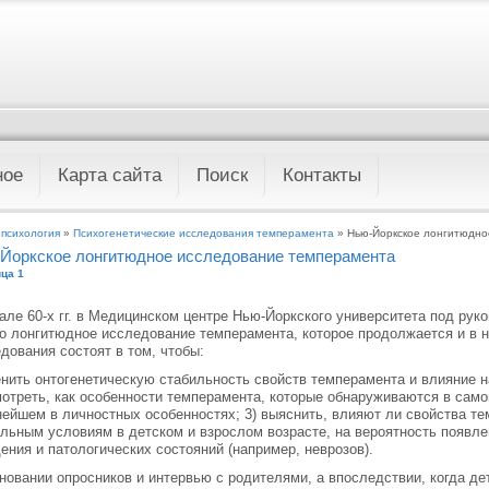
ное
Карта сайта
Поиск
Контакты
 психология
»
Психогенетические исследования темперамента
» Нью-Йоркское лонгитюдно
Йоркское лонгитюдное исследование темперамента
ца 1
але 60-х гг. в Медицинском центре Нью-Йоркского университета под рук
о лонгитюдное исследование темперамента, которое продолжается и в 
дования состоят в том, чтобы:
енить онтогенетическую стабильность свойств темперамента и влияние на
отреть, как особенности темперамента, которые обнаруживаются в само
ейшем в личностных особенностях; 3) выяснить, влияют ли свойства те
льным условиям в детском и взрослом возрасте, на вероятность появле
ения и патологических состояний (например, неврозов).
новании опросников и интервью с родителями, а впоследствии, когда дет