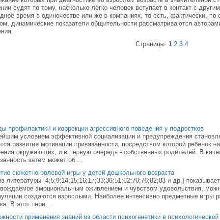
нии судят по тому, насколько легко человек вступает в контакт с друг
дное время в одиночестве или же в компаниях, то есть, фактически, по
ом, динамические показатели общительности рассматриваются авторами
ния.
Страницы:
1
2
3
4
ы профилактики и коррекции агрессивного поведения у подростков
ейшим условием эффективной социализации и предупреждения становл
тся развитие мотивации привязанности, посредством которой ребенок н
ения окружающих, и в первую очередь - собственных родителей. В каче
занность затем может об ...
тие сюжетно-ролевой игры у детей дошкольного возраста
з литературы [4;5;9;14;15;16;17;33;36;51;62;70;76;82;83 и др.] показыва
вождаемое эмоциональным оживлением и чувством удовольствия, можно
уляции создаются взрослыми. Наиболее интенсивно предметные игры р
ка. В этот пери ...
жности применения знаний из области психогенетики в психологической