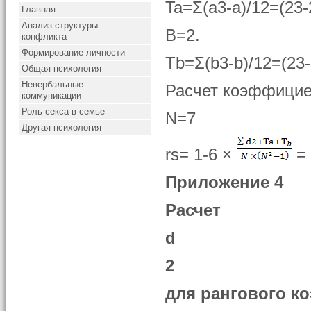
Ta=Σ(a3-a)/12=(23-
Главная
Анализ структуры
B=2.
конфликта
Формирование личности
Tb=Σ(b3-b)/12=(23-
Общая психология
Невербальные
Расчет коэффициен
коммуникации
Роль секса в семье
N=7
Другая психология
rs= 1-6 ×
=
Приложение 4
Расчет
d
2
для рангового к