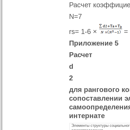
Расчет коэффициен
N=7
rs= 1-6 ×
=
Приложение 5
Расчет
d
2
для рангового к
сопоставлении э
самоопределения
интернате
Элементы структуры социальног