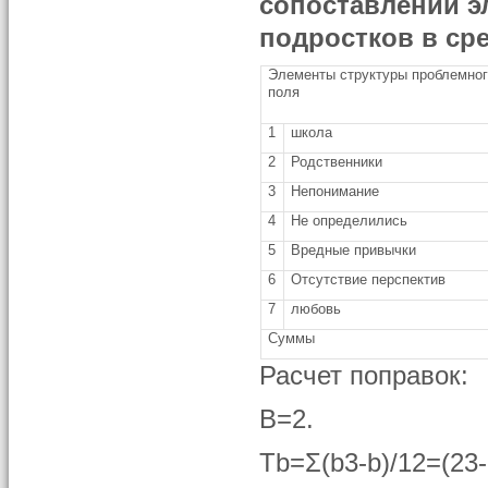
сопоставлении э
подростков в ср
Элементы структуры проблемно
поля
1
школа
2
Родственники
3
Непонимание
4
Не определились
5
Вредные привычки
6
Отсутствие перспектив
7
любовь
Суммы
Расчет поправок:
B=2.
Tb=Σ(b3-b)/12=(23-