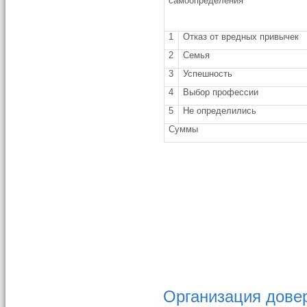
самоопределения
1
Отказ от вредных привычек
2
Семья
3
Успешность
4
Выбор профессии
5
Не определились
Суммы
Организация довер