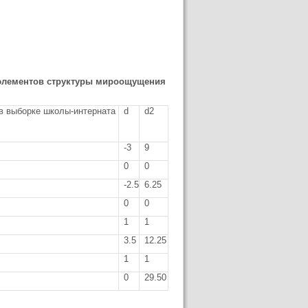
 элементов структуры мироощущения
в выборке школы-интерната
d
d2
-3
9
0
0
-2.5
6.25
0
0
1
1
3.5
12.25
1
1
0
29.50