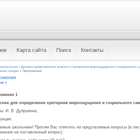
ное
Карта сайта
Поиск
Контакты
 психология
»
Духовно-нравственные аспекты становления мироощущения и социального с
ьных средах
» Приложения
ожения
ца 1
ожение 1
сник для определения критериев мироощущения и социального са
ы: И. В. Дубровина,
укция:
емые школьники! Просим Вас ответить на предлагаемые вопросы (в лис
мнение на поставленный вопрос).