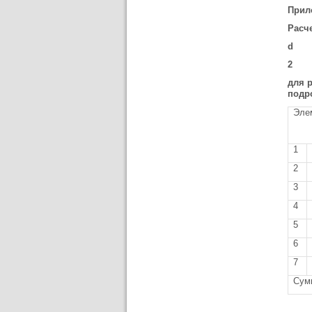
Прил
Расч
d
2
для 
подр
Эле
1
2
3
4
5
6
7
Сум