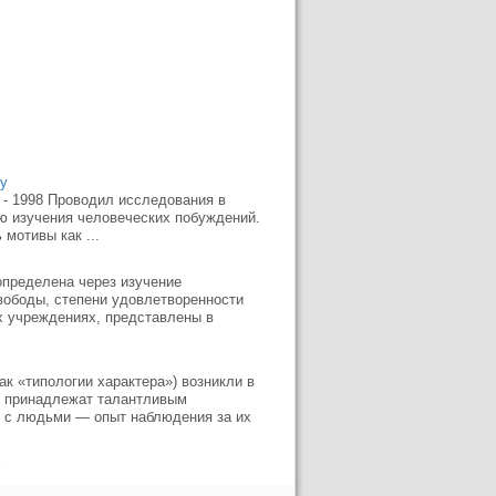
му
 - 1998 Проводил исследования в
ью изучения человеческих побуждений.
мотивы как ...
определена через изучение
ободы, степени удовлетворенности
х учреждениях, представлены в
к «типологии характера») возникли в
ни принадлежат талантливым
ы с людьми — опыт наблюдения за их