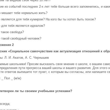
ким ты видишь себя через 10 лет?
кие из событий последних 2-х лет тебе больше всего запомнились, и каки
о мешает тебе нормально жить?
о является для тебя кумиром? На кого бы ты хотел быть похож?
о для тебя является идеалом?
о такое свобода?
о такой свободный человек?
ожение 2
сник «Социальное самочувствие как актуализация отношений к обр
ы: Л. И. Акатов, А. С. Чернышев
емые школьники! Просим высказать свое мнение о школе, о вашем само
пределения пути прогресса вашей школы и вашего развития. Для этого 
сте ответов выпишите тот пункт, с которым вы согласны, или напишите св
 _ Пол _ (м/ж)
летворен ли ты своими учебными успехами?
 всегда;