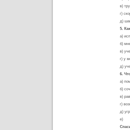
в) тр
г) ск
д) ша
5. К
а) ис
б) мн
в) уч
г) у 
д) уч
6. Чт
а) по
б) со
в) ра
г) во
д) уг
е)
Спас