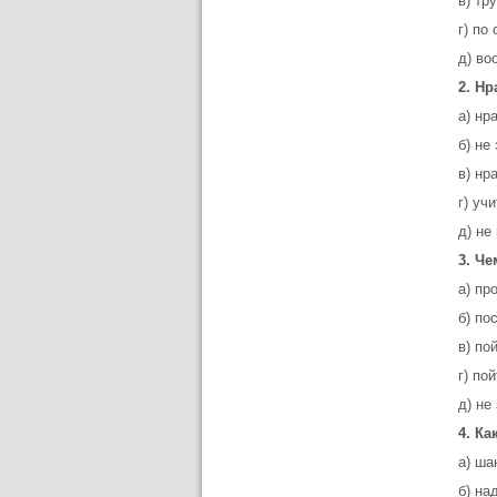
в) тр
г) по
д) во
2. Нр
а) нр
б) не
в) нр
г) уч
д) не
3. Ч
а) пр
б) по
в) по
г) по
д) не
4. К
а) ша
б) на