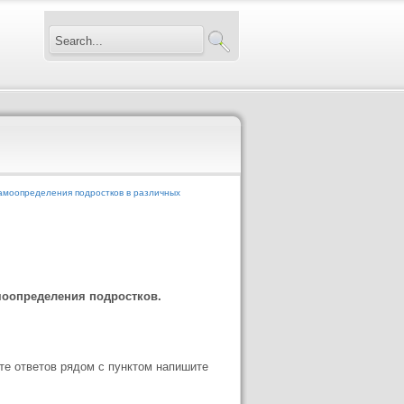
амоопределения подростков в различных
моопределения подростков.
те ответов рядом с пунктом напишите