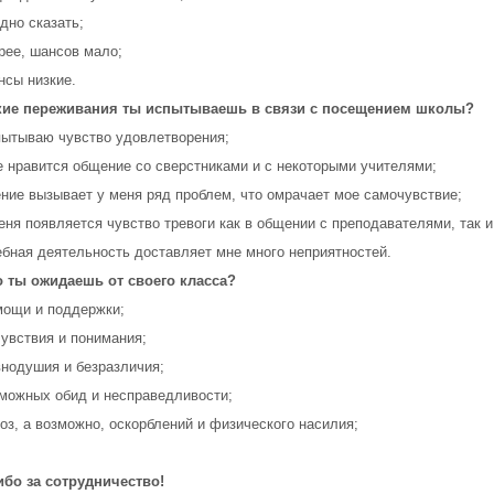
удно сказать;
орее, шансов мало;
нсы низкие.
акие переживания ты испытываешь в связи с посещением школы?
пытываю чувство удовлетворения;
е нравится общение со сверстниками и с некоторыми учителями;
ение вызывает у меня ряд проблем, что омрачает мое самочувствие;
меня появляется чувство тревоги как в общении с преподавателями, так и
ебная деятельность доставляет мне много неприятностей.
о ты ожидаешь от своего класса?
мощи и поддержки;
чувствия и понимания;
внодушия и безразличия;
зможных обид и несправедливости;
роз, а возможно, оскорблений и физического насилия;
ибо за сотрудничество!