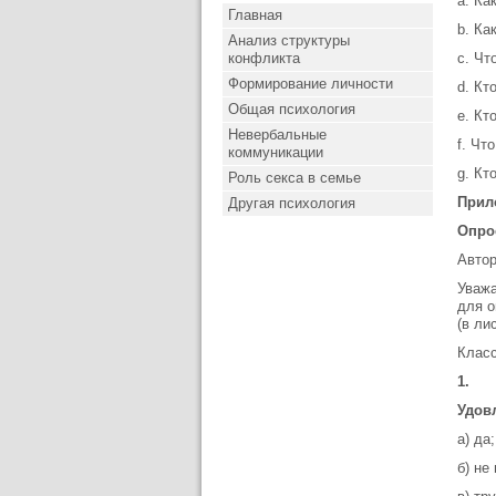
a. Ка
Главная
b. Ка
Анализ структуры
конфликта
c. Чт
Формирование личности
d. Кт
Общая психология
e. Кт
Невербальные
f. Чт
коммуникации
g. Кт
Роль секса в семье
Прил
Другая психология
Опро
Автор
Уважа
для о
(в ли
Класс
1.
Удов
а) да;
б) не