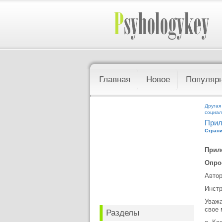
Главная
Новое
Популяр
Другая
социал
Прил
Страни
Прил
Опро
Автор
Инстр
Уважа
свое 
Разделы