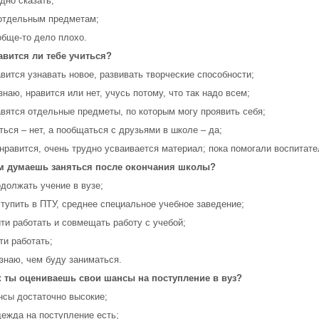
удно сказать;
 отдельным предметам;
обще-то дело плохо.
авится ли тебе учиться?
авится узнавать новое, развивать творческие способности;
 знаю, нравится или нет, учусь потому, что так надо всем;
авятся отдельные предметы, по которым могу проявить себя;
иться – нет, а пообщаться с друзьями в школе – да;
 нравится, очень трудно усваивается материал; пока помогали воспитател
ем думаешь заняться после окончания школы?
одолжать учение в вузе;
ступить в ПТУ, среднее специальное учебное заведение;
йти работать и совмещать работу с учебой;
йти работать;
 знаю, чем буду заниматься.
ак ты оцениваешь свои шансы на поступление в вуз?
нсы достаточно высокие;
дежда на поступление есть;