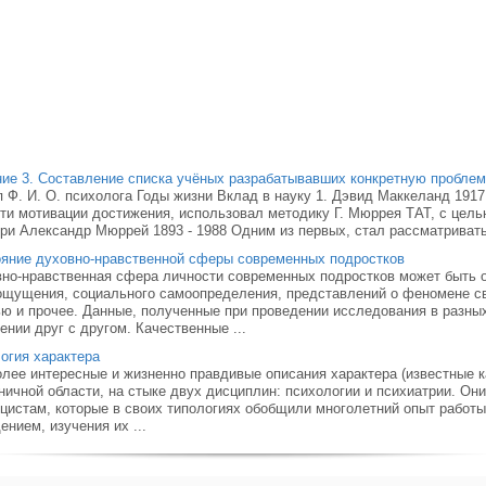
ие 3. Составление списка учёных разрабатывавших конкретную пробле
 Ф. И. О. психолога Годы жизни Вклад в науку 1. Дэвид Маккеланд 1917
ти мотивации достижения, использовал методику Г. Мюррея ТАТ, с цел
нри Александр Мюррей 1893 - 1988 Одним из первых, стал рассматривать 
яние духовно-нравственной сферы современных подростков
но-нравственная сфера личности современных подростков может быть 
щущения, социального самоопределения, представлений о феномене св
ю и прочее. Данные, полученные при проведении исследования в разны
ении друг с другом. Качественные ...
огия характера
лее интересные и жизненно правдивые описания характера (известные ка
ничной области, на стыке двух дисциплин: психологии и психиатрии. О
цистам, которые в своих типологиях обобщили многолетний опыт работ
ением, изучения их ...