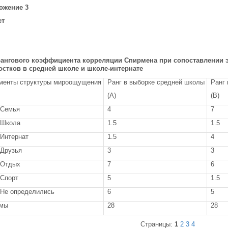
ожение 3
ет
рангового коэффициента корреляции Спирмена при сопоставлении
остков в средней школе и школе-интернате
менты структуры мироощущения
Ранг в выборке средней школы
Ранг 
(A)
(B)
Семья
4
7
Школа
1.5
1.5
Интернат
1.5
4
Друзья
3
3
Отдых
7
6
Спорт
5
1.5
Не определились
6
5
мы
28
28
Страницы:
1
2
3
4