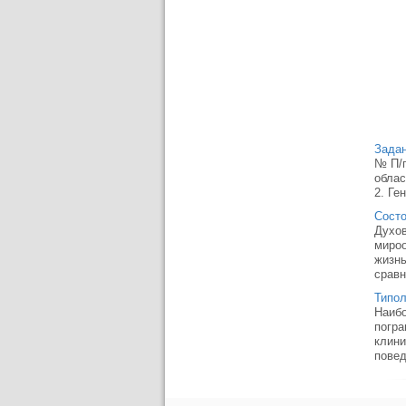
Задан
№ П/п
облас
2. Ге
Состо
Духов
мироо
жизнь
сравн
Типол
Наибо
погра
клини
повед