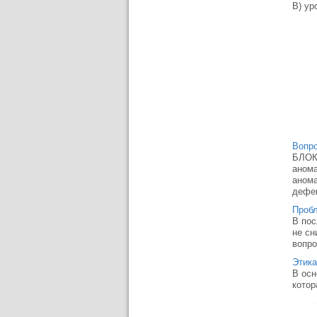
В) ур
Вопро
БЛОК 
анома
анома
дефек
Проб
В пос
не сн
вопро
Этика
В осн
котор