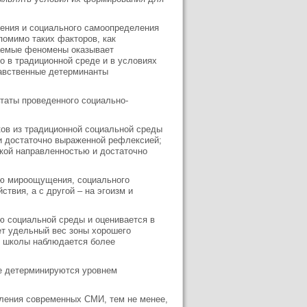
ения и социального самоопределения
помимо таких факторов, как
чаемые феномены оказывает
о в традиционной среде и в условиях
авственные детерминанты
таты проведенного социально-
ов из традиционной социальной среды
и достаточно выраженной рефлексией;
ской направленностью и достаточно
ию мироощущения, социального
ствия, а с другой – на эгоизм и
ю социальной среды и оценивается в
ет удельный вес зоны хорошего
ей школы наблюдается более
де детерминируются уровнем
вления современных СМИ, тем не менее,