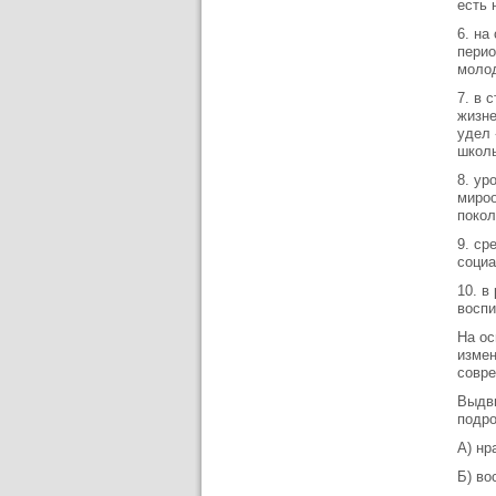
есть 
6. на
перио
молод
7. в 
жизне
удел 
школь
8. ур
мироо
покол
9. ср
социа
10. в
воспи
На ос
измен
совр
Выдви
подр
А) нр
Б) во