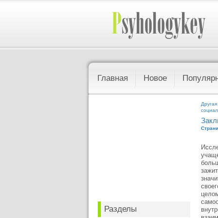
Главная
Новое
Популяр
Другая
социал
Закл
Страни
Иссле
учаще
больш
зажит
значи
своег
целом
самоо
Разделы
внутр
взаим