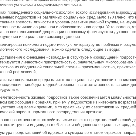
ечения успешности социализации личности.
ках проведенного социально-психологического исследования мироощущ
менных подростков из различных социальных сред было выявлено, что 
твенная зрелость личности и уровень развития учебной группы, на изу
твенное влияние социальная и образовательная среды. Установлено, чт
льно-психологической депривации по-разному формируются духовно-нр
ощущения и социального самоопределения.
ализировав психолого-педагогическую литературу по проблеме и резуль
логического исследования, можно сделать следующие выводы:
едставления о феномене «свобода» в структуре мироощущений подростк
теризуется личностной пристрастностью, значительным многообразием 
ростков из обедненной социальной среды – приземленностью, практиче
женной рефлексией;
зличные социальные среды влияют на социальные установки к пониман
пределения, свободы: с одной стороны – на ответственность за свои дей
видуализм;
овлетворенность жизнью подростков также обеспечивается мобильность
ном как хорошая и средняя, причем у подростков из интерната возраста
увствия над всеми прочими, в то время как у их сверстников их средн
ический вариант нормального распределения признака;
ховно-нравственные и потребительские аспекты представлений о свобо
ктности групп и индивидов в обычных и обедненных социальных средах;
руктура представлений об идеалах и кумирах во многом отражает напра