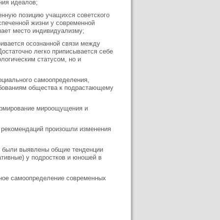
ния идеалов;
енную позицию учащихся советского
спеченной жизни у современной
пает место индивидуализму;
ивается осознанной связи между
Достаточно легко приписывается себе
логическим статусом, но и
социального самоопределения,
ебованиям общества к подрастающему
формирование мироощущения и
х рекомендаций произошли изменения
й были выявлены общие тенденции
тивные) у подростков и юношей в
ьное самоопределение современных