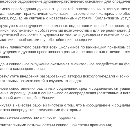
некоторое оздоровление духовно-нравственных оснований для определе
 смену преобладания духовных ценностей, определявших активную жизн
да, приходит прагматичная ориентация – стремление к материально-обе
ежи, подчас не считаясь с нравственными устоями. Коллективизм усту
структуре мироощущения современных подростков и юношей не просматр
нной перспективой и собственными возможностями для ее реализации. 
«успешной личности» в будущем не только индивидами с высоким психо
никами с проблемами в учебе, общении, поведении;
овень личностного развития всех школьников по важнейшим признакам 
щущения и духовно-нравственного развития не полностью отвечает тр
ению;
еда и социальное окружение оказывают значительное воздействие на 
льного самоопределения;
 результате внедрения разработанных автором психолого-педагогически
тательных возможностей в изучаемых средах.
нове сопоставления различных социальных сред и социальных ситуаци
ения мироощущения и социального самоопределения (позитивные и нега
еменной изменяющейся России.
нутая в качестве рабочей гипотеза о том, что мироощущение и социал
остков опосредуется следующими факторами:
авственной зрелостью личности подростка;
спитательными возможностями социальной среды проживания;