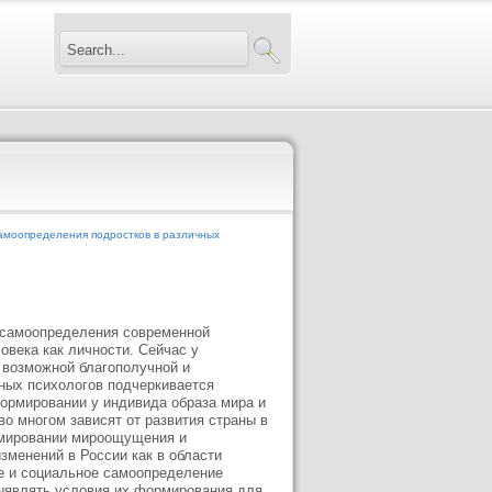
амоопределения подростков в различных
 самоопределения современной
века как личности. Сейчас у
 возможной благополучной и
нных психологов подчеркивается
ормировании у индивида образа мира и
во многом зависят от развития страны в
рмировании мироощущения и
зменений в России как в области
ие и социальное самоопределение
выявлять условия их формирования для