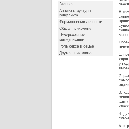
Главная
обесп
Анализ структуры
В рам
конфликта
совре
нравс
Формирование личности
сущес
Общая психология
социа
миро
Невербальные
коммуникации
Проан
Роль секса в семье
психо
Другая психология
1. пр
харак
у под
выра
2. ра
самоо
инди
3. уд
основ
самоч
класс
4. ду
субъе
5. ст