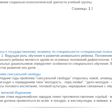
овнем социально-психологической зрелости учебной группы;
Страницы:
1
2
сы к государственному экзамену по специальности «специальная психо
1: Ведущая роль обучения в развитии аномального ребенка. Положение
льного ребенка является одним из основных положений дефектологии.
льных дошкольников определяет особенности специального обучения. В
тов развития оно долж ...
лема сексуальной свободы
ледние годы проблема "сексуальной свободы" открылась новой, зловеще
исходит к оправданиям типа "молодость - пора любви", "дело молодое - к
сы полового воспитания, половой культуры, неразрывно связанные с общ
 жителей Индонезии
ове этики индонезийских народов лежит противопоставление «грубый - м
ая должна проявляться во всём: в походке, в жестикуляции, в мимике, в т