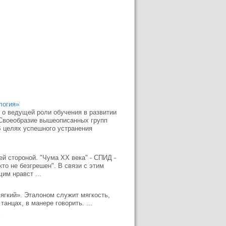
логия»
 о ведущей роли обучения в развитии
 Своеобразие вышеописанных групп
 целях успешного устранения
й стороной. "Чума XX века" - СПИД -
то не безгрешен". В связи с этим
им нравст ...
ягкий». Эталоном служит мягкость,
анцах, в манере говорить. ...