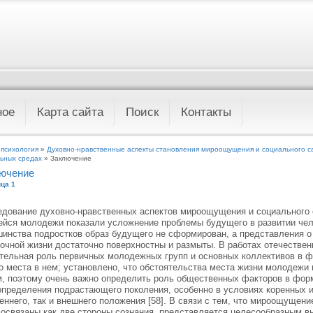
ное
Карта сайта
Поиск
Контакты
 психология
»
Духовно-нравственные аспекты становления мироощущения и социального с
ьных средах
» Заключение
ючение
ца 1
дование духовно-нравственных аспектов мироощущения и социального
йся молодежи показали усложнение проблемы будущего в развитии чело
инства подростков образ будущего не сформирован, а представления о
очной жизни достаточно поверхностны и размыты. В работах отечестве
тельная роль первичных молодежных групп и основных коллективов в ф
о места в нем; установлено, что обстоятельства места жизни молодежи 
, поэтому очень важно определить роль общественных факторов в фо
пределения подрастающего поколения, особенно в условиях коренных и
еннего, так и внешнего положения [58]. В связи с тем, что мироощущен
освязаны как две стороны сознания, представляется целесообразным 