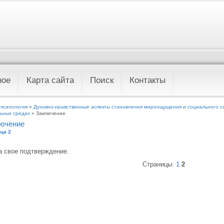
ное
Карта сайта
Поиск
Контакты
 психология
»
Духовно-нравственные аспекты становления мироощущения и социального с
ьных средах
» Заключение
ючение
ца 2
 свое подтверждение.
Страницы:
1
2