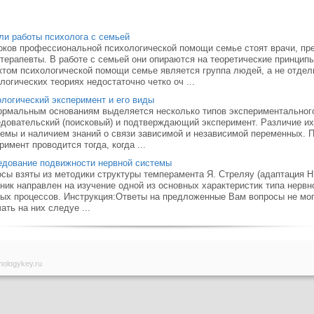
и работы психолога с семьей
оков профессиональной психологической помощи семье стоят врачи, пр
терапевты. В работе с семьей они опираются на теоретические принципы
том психологической помощи семье является группа людей, а не отдел
логических теориях недостаточно четко оч ...
логический эксперимент и его виды
рмальным основаниям выделяется несколько типов экспериментальног
довательский (поисковый) и подтверждающий эксперимент. Различие их
емы и наличием знаний о связи зависимой и независимой переменных. 
римент проводится тогда, когда ...
дование подвижности нервной системы
сы взяты из методики структуры темперамента Я. Стреляу (адаптация Н.
ник направлен на изучение одной из основных характеристик типа нерв
ых процессов. Инструкция:Ответы на предложенные Вам вопросы не мо
ать на них следуе ...
hologykey.ru