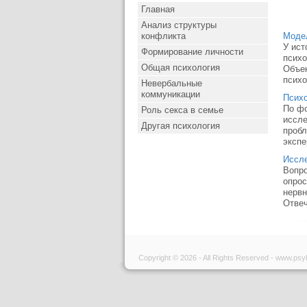
Главная
Анализ структуры
конфликта
Модел
У ист
Формирование личности
психо
Общая психология
Объек
психо
Невербальные
коммуникации
Психо
По фо
Роль секса в семье
иссле
Другая психология
пробл
экспе
Иссле
Вопро
опрос
нервн
Отвеч
Copyright © 2026 - All Rights Reserved - www.psy