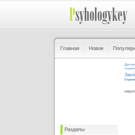
Главная
Новое
Популяр
Другая
социал
Закл
Страни
нашла
Разделы