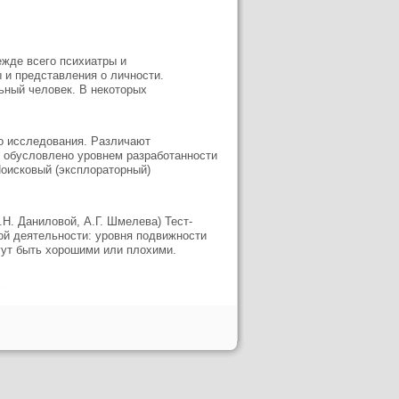
ежде всего психиатры и
 и представления о личности.
ьный человек. В некоторых
о исследования. Различают
 обусловлено уровнем разработанности
Поисковый (эксплораторный)
Н. Даниловой, А.Г. Шмелева) Тест-
ной деятельности: уровня подвижности
гут быть хорошими или плохими.