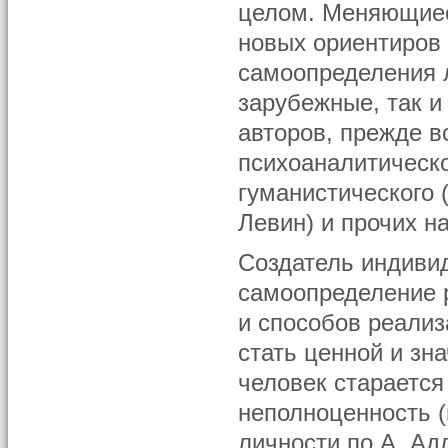
целом. Меняющиес
новых ориентиров
самоопределения л
зарубежные, так и
авторов, прежде в
психоаналитическо
гуманистического (
Левин) и прочих н
Создатель индивид
самоопределение р
и способов реализ
стать ценной и зн
человек старается
неполноценность (
личности по А. Адл