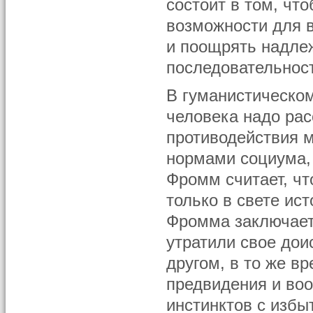
состоит в том, чт
возможности для в
и поощрять надле
последовательност
В гуманистическо
человека надо рас
противодействия 
нормами социума, 
Фромм считает, чт
только в свете ис
Фромма заключает
утратили свое дои
другом, в то же в
предвидения и во
инстинктов с изб