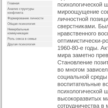
Главная
психологической 
Анализ структуры
мироощущение соц
конфликта
личностной позици
Формирование личности
Общая психология
сверстниками. Бы
Невербальные
нравственного вос
коммуникации
Роль секса в семье
оптимистически-ро
Другая психология
1960-80-е годы. 
мира заметно пре
Становление пози
во многом зависел
социальной среды
воспитательные в
психологической 
высокоразвитых ма
сотрудничества в