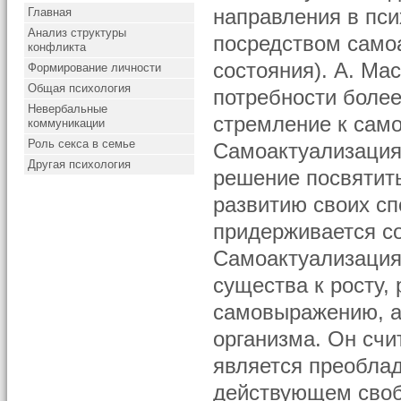
Главная
направления в пси
Анализ структуры
посредством самоа
конфликта
состояния). А. Ма
Формирование личности
Общая психология
потребности более
Невербальные
стремление к само
коммуникации
Роль секса в семье
Самоактуализация 
Другая психология
решение посвятит
развитию своих сп
придерживается с
Самоактуализация 
существа к росту,
самовыражению, а
организма. Он счи
является преобла
действующем свобо