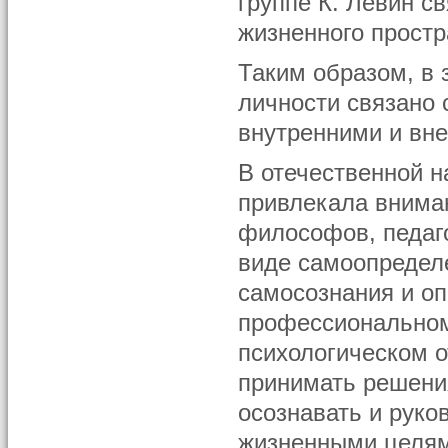
группе К. Левин 
жизненного простра
Таким образом, в
личности связано 
внутренними и вн
В отечественной 
привлекала вниман
философов, педаго
виде самоопредел
самосознания и оп
профессиональном
психологическом о
принимать решени
осознавать и руко
жизненными целям