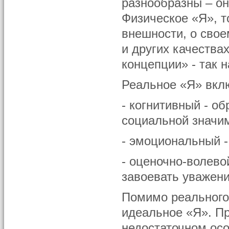
разнообразны – он
Физическое «Я», т
внешности, о свое
и других качества
концепции» - так 
Реальное «Я» вкл
- когнитивный - о
социальной значи
- эмоциональный 
- оценочно-волево
завоевать уважение
Помимо реального
идеальное «Я». Пр
недостаточном ос