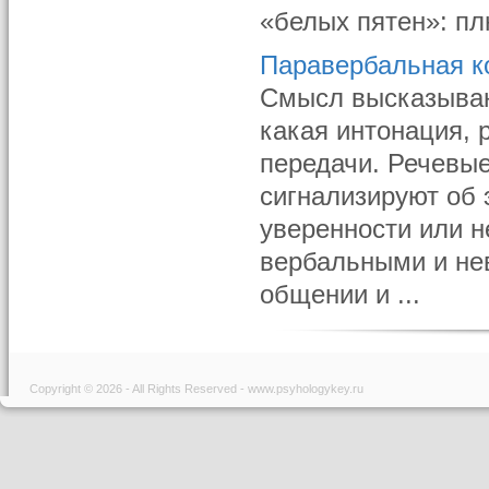
«белых пятен»: пл
Паравербальная 
Смысл высказывани
какая интонация, 
переда­чи. Речевы
сигнализируют об 
уверенности или не
вербальными и не
общении и ...
Copyright © 2026 - All Rights Reserved - www.psyhologykey.ru