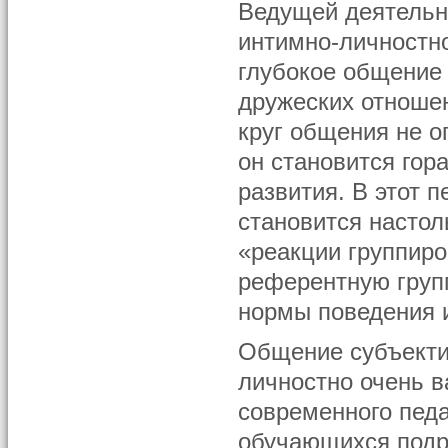
Ведущей деятельн
интимно-личностн
глубокое общение
дружеских отношен
круг общения не о
он становится гор
развития. В этот п
становится настол
«реакции группиро
референтную групп
нормы поведения и
Общение субъекти
личностно очень в
современного педа
обучающихся подр