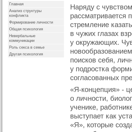
Главная
Наряду с чувством
Анализ структуры
рассматривается п
конфликта
Формирование личности
стремление казать
Общая психология
в чужих глазах вз
Невербальные
коммуникации
у окружающих. Чу
Роль секса в семье
новообразованием
Другая психология
поисков себя, лич
у подростка форми
согласованных пре
«Я-концепция» - ц
о личности, биоло
ученике, работник
выступает как уст
«Я», которые созд