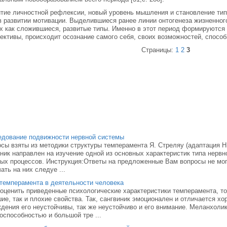
тие личностной рефлексии, новый уровень мышления и становление ти
в развитии мотивации. Выделившиеся ранее линии онтогенеза жизненно
х как сложившиеся, развитые типы. Именно в этот период формируются
ективы, происходит осознание самого себя, своих возможностей, способ
Страницы:
1
2
3
дование подвижности нервной системы
сы взяты из методики структуры темперамента Я. Стреляу (адаптация Н.
ник направлен на изучение одной из основных характеристик типа нерв
ых процессов. Инструкция:Ответы на предложенные Вам вопросы не мо
ать на них следуе ...
темперамента в деятельности человека
оценить приведенные психологические характеристики темперамента, то 
ие, так и плохие свойства. Так, сангвиник эмоционален и отличается х
дения его неустойчивы, так же неустойчиво и его внимание. Меланхоли
оспособностью и большой тре ...