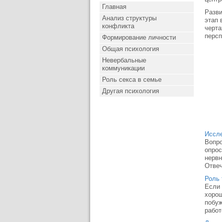
Главная
Разви
Анализ структуры
этап 
конфликта
черта
персп
Формирование личности
Общая психология
Невербальные
коммуникации
Роль секса в семье
Другая психология
Иссле
Вопро
опрос
нервн
Отвеч
Роль 
Если 
хорош
побуж
работ