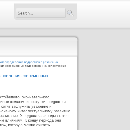
амоопределения подростков в различных
ния современных подростков. Психологические
тановления современных
стойчивого, окончательного,
чивые желания и поступки: подростки
 хотят заслужить уважение и
енсивному интеллектуальному развитию
оспитание. У подростка складываются
м влияниям. К концу периода они
ию», которую можно считать