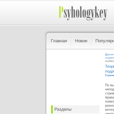
Главная
Новое
Популяр
Другая
социал
особен
Теор
подр
Страни
По вы
непод
стрем
брави
появл
разно
Разделы
интег
центр