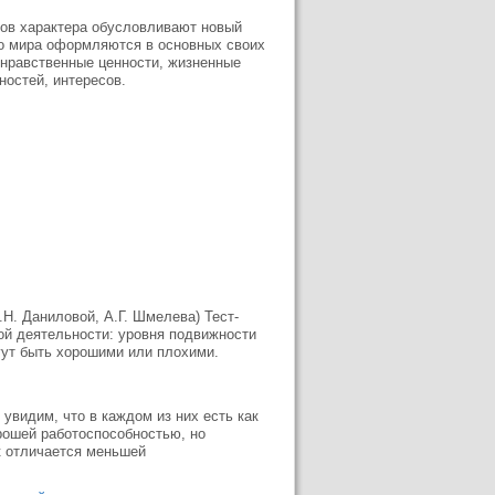
пов характера обусловливают новый
го мира оформляются в основных своих
 нравственные ценности, жизненные
ностей, интересов.
Н. Даниловой, А.Г. Шмелева) Тест-
ной деятельности: уровня подвижности
гут быть хорошими или плохими.
увидим, что в каждом из них есть как
орошей работоспособностью, но
к отличается меньшей