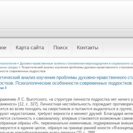
ное
Карта сайта
Поиск
Контакты
 психология
»
Духовно-нравственные аспекты становления мироощущения и социального с
ьных средах
» Теоретический анализ изучения проблемы духовно-нравственного становле
ности современных подростков
етический анализ изучения проблемы духовно-нравственного с
остков. Психологические особенности современных подростков
ца 3
ражению Л С. Выготского, «в структуре личности подростка нет ничего у
вижного» [12, с. 327]. Личностная нестабильность порождает противоре
ятся во всем походить на сверстников и пытаются выделиться в группе,
руют недостатками, требуют верности и меняют друзей. Благодаря инт
яется склонность к самоанализу; впервые становится возможным самов
образные образы «Я», первоначально изменчивые, подверженные внешни
рируются в единое целое, образуя на границе ранней юности «Я-концепц
альным новообразованием всего периода [31,с. 288].