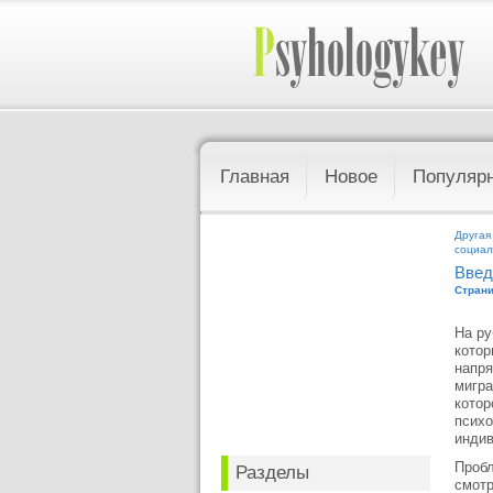
Главная
Новое
Популяр
Другая
социал
Введ
Страни
На ру
котор
напря
мигра
котор
психо
индив
Пробл
Разделы
смотр