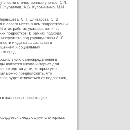
му внесли отечественные ученые: С.Л.
Л. Журавлев, А.Б. Купрейченко, М.И
ернышева, С. Г. Елизарова, С. В.
 и своего места в нем подростками и
В этих работах указывается и на
их подростков. В рамках подхода,
ниверситета под руководством А. С.
ности и единства сознания и
общением и социальным
ных сред.
социального самоопределения в
ды является школа-интернат для
ии находятся дети, которые уже
ому можно предположить, что
тков будет отличаться от подростков,
а в жизненных ориентациях
осредуется следующими факторами: