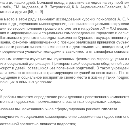
на и до наших дней. Большой вклад в развитие взглядов на эту пробле
штейн, Г.М. Андреева, А.В. Петровский, К.А. Абульханова-Славская, А.
икова и другие [58, с. 9].
е место в этом ряду занимают исследования курских психологов А. С. Ч
ева и др., изучавших мироощущение, восприятие социального окружения
ми во второй половине прошлого столетия и на рубеже XX – XXI веков. 
чия в мироощущении и социальном самоопределении городских и сельск
батываемого учеными кафедры психологии Курского государственного у
шева, феномен мироощущения с позиции реализации принципов субъект
льности рассматривается в его связях с деятельностью, поведением, 
пределением учащейся молодежи в зависимости от специфики социаль
ресным является изучение вышеуказанных феноменов мироощущения и 
иях социальной депривации. Примером такой социально обедненной сре
-сирот и детей, оставшихся без попечения родителей. В таком учрежден
али немало стрессовых и травмирующих ситуаций за свою жизнь. Поэт
щущение и социальное восприятие своего места в жизни у таких подрос
ивающих в обычных условиях.
ью
й работы является определение роли духовно-нравственного компонент
менных подростков, проживающих в различных социальных средах.
сновании вышесказанного была сформулирована рабочая
гипотеза
оощущение и социальное самоопределение современных подростков оп
авственной зрелостью личности подростка;