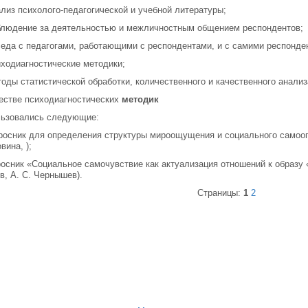
ализ психолого-педагогической и учебной литературы;
блюдение за деятельностью и межличностным общением респондентов;
седа с педагогами, работающими с респондентами, и с самими респонде
иходиагностические методики;
тоды статистической обработки, количественного и качественного анали
естве психодиагностических
методик
льзовались следующие:
росник для определения структуры мироощущения и социального самооп
вина, );
росник «Социальное самочувствие как актуализация отношений к образу 
в, А. С. Чернышев).
Страницы:
1
2