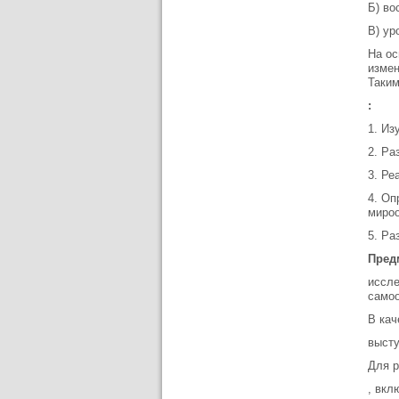
Б) во
В) ур
На ос
измен
Таки
:
1. Из
2. Ра
3. Ре
4. Оп
мироо
5. Ра
Пред
иссле
самоо
В ка
высту
Для р
, вк