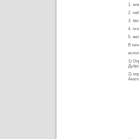
1. ан
2. на
3. бе
4. пс
5. ме
В кач
испо
1) Оп
Дубро
2) оп
Акато