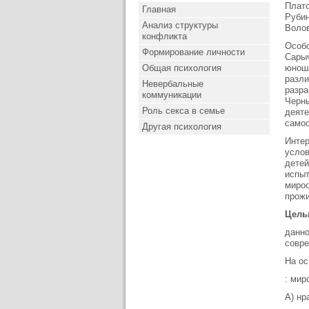
Плато
Главная
Рубин
Анализ структуры
Волов
конфликта
Особо
Формирование личности
Сарыч
Общая психология
юноша
разли
Невербальные
разра
коммуникации
Черны
Роль секса в семье
деяте
самоо
Другая психология
Инте
услов
детей
испыт
мироо
прож
Цел
данно
совре
На о
: мир
А) нр