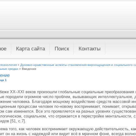
ное
Карта сайта
Поиск
Контакты
 психология
»
Духовно-нравственные аспекты становления мироощущения и социального с
ьных средах
» Введение
ение
ца 1
беже XX–XXI веков произошли глобальные социальные преобразования в
ые породили огромное число проблем, вызывающих интеллектуальное, 
жение человека. Благодаря мощному воздействию средств массовой ин
ционным процессам человек по-новому воспринимает, понимает, открыва
ом сам изменился. Все это проявляется на разных уровнях существован
логическом, социальном, что отражается в перестройке ментальности, с
идов [51, с.7].
ема того, как человек воспринимает окружающую действительность, как
ит он на жизнь с надеждой или видит всё в мрачном фоне, всегда волно