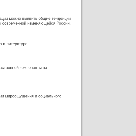
уаций можно выявить общие тенденции
 в современной изменяющейся России.
а в литературе.
вственной компоненты на
ции мироощущения и социального