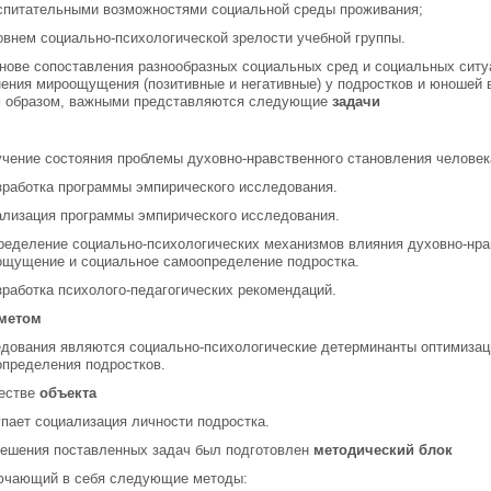
спитательными возможностями социальной среды проживания;
овнем социально-психологической зрелости учебной группы.
нове сопоставления разнообразных социальных сред и социальных сит
ения мироощущения (позитивные и негативные) у подростков и юношей
м образом, важными представляются следующие
задачи
учение состояния проблемы духовно-нравственного становления человек
зработка программы эмпирического исследования.
ализация программы эмпирического исследования.
ределение социально-психологических механизмов влияния духовно-нра
щущение и социальное самоопределение подростка.
зработка психолого-педагогических рекомендаций.
метом
дования являются социально-психологические детерминанты оптимиза
пределения подростков.
честве
объекта
пает социализация личности подростка.
ешения поставленных задач был подготовлен
методический блок
лючающий в себя следующие методы: