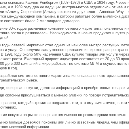
ыла основана Карлом Ренборгом (1887–1973) в США в 1934 году. Через 
ние, а в 1959 году два ее ведущих дистрибьютора отделились от неё и
ли «Amway Corporation» (Amway состоит из двух слов – American Way – 
тся международной компанией, в которой работает более миллиона дист
ж составляет более 2 миллиардов долларов.
ение 80-х годов различные компании сетевого маркетинга появлялись и 
тинга росла и развивалась. Необходимость в новых продуктах и путях р
дной.
е годы сетевой маркетинг стал одним из наиболее быстро растущих мет
ов и услуг. Он получил заслуженное признание и широкое распространен
 В 1991 году около 50% населения США купило товары или услуги через
лжает расти. Ежегодный прирост индустрии составляет от 20 до 30 проц
000 до 5.000 компаний в мире работают по системе МЛМ и осуществляют
ров в год.
азработке системы сетевого маркетинга использованы некоторые закон
требительском рынке.
ди, совершая покупки, делятся информацией о приобретенных товарах и
ди склонны прислушиваться к мнению близких по поводу потребительски
к правило, каждый стремится подражать тем, кто ему симпатичен, в том 
очтениях.
огие покупки на рынке совершаются именно по рекомендации знакомых.
ычно больше доверяют похожим или лично известным людям, чем офиц
твах массовой информации.