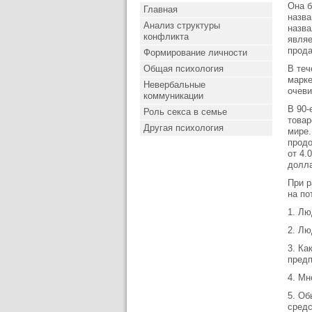
Она б
Главная
назва
Анализ структуры
назва
конфликта
являе
прода
Формирование личности
Общая психология
В теч
марке
Невербальные
очеви
коммуникации
В 90-
Роль секса в семье
товар
Другая психология
мире.
продо
от 4.
долла
При р
на по
1. Лю
2. Лю
3. Ка
предп
4. Мн
5. Об
средс