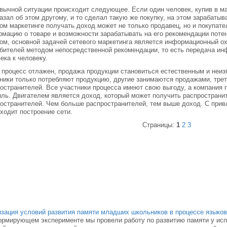
вычной ситуации происходит следующее. Если один человек, купив в м
азал об этом другому, и то сделал такую же покупку, на этом зарабатыв
ом маркетинге получать доход может не только продавец, но и покупате
мацию о товаре и возможности зарабатывать на его рекомендации поте
ом, основной задачей сетевого маркетинга является информационный о
бителей методом непосредственной рекомендации, то есть передача инф
ека к человеку.
 процесс отлажен, продажа продукции становиться естественным и неиз
ники только потребляют продукцию, другие занимаются продажами, тре
остранителей. Все участники процесса имеют свою выгоду, а компания 
ль. Двигателем является доход, который может получить распространит
остранителей. Чем больше распространителей, тем выше доход. С прив
ходит построение сети.
Страницы:
1
2
3
зация условий развития памяти младших школьников в процессе языков
рмирующем эксперименте мы провели работу по развитию памяти у исп