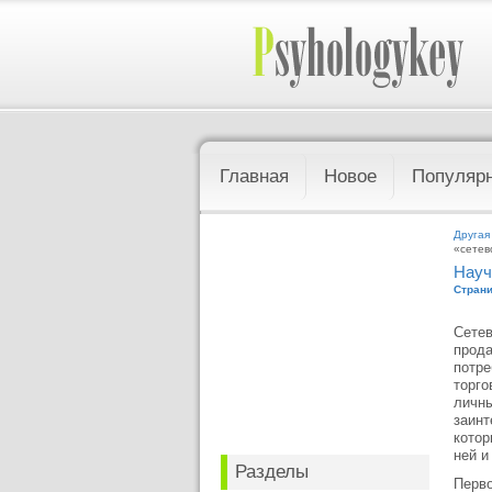
Главная
Новое
Популяр
Другая
«сетев
Науч
Страни
Сетев
прода
потре
торго
личны
заинт
котор
ней и
Разделы
Перво