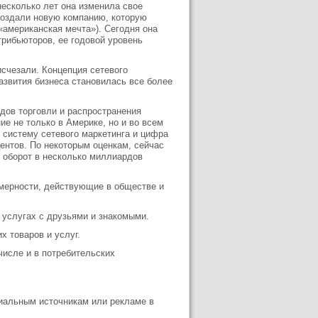
несколько лет она изменила свое
 создали новую компанию, которую
«американская мечта»). Сегодня она
рибьюторов, ее годовой уровень
исчезали. Концепция сетевого
азвития бизнеса становилась все более
одов торговли и распространения
ие не только в Америке, но и во всем
 систему сетевого маркетинга и цифра
ентов. По некоторым оценкам, сейчас
 оборот в несколько миллиардов
омерности, действующие в обществе и
 услугах с друзьями и знакомыми.
х товаров и услуг.
числе и в потребительских
иальным источникам или рекламе в