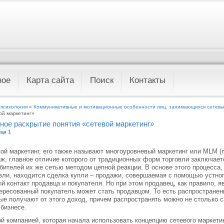
ное
Карта сайта
Поиск
Контакты
 психология
»
Коммуникативные и мотивационные особенности лиц, занимающихся сетев
ой маркетинг»
ное раскрытие понятия «сетевой маркетинг»
ца 1
ой маркетинг, его также называют многоуровневый маркетинг или MLM (mul
ж, главное отличие которого от традиционных форм торговли заключаетс
бителей их же сетью методом цепной реакции. В основе этого процесса,
вли, находится сделка купли – продажи, совершаемая с помощью устно
й контакт продавца и покупателя. Но при этом продавец, как правило, я
ересованный покупатель может стать продавцом. То есть распространен
ые получают от этого доход, причем распространять можно не столько
 бизнесе.
й компанией, которая начала использовать концепцию сетевого маркетинга