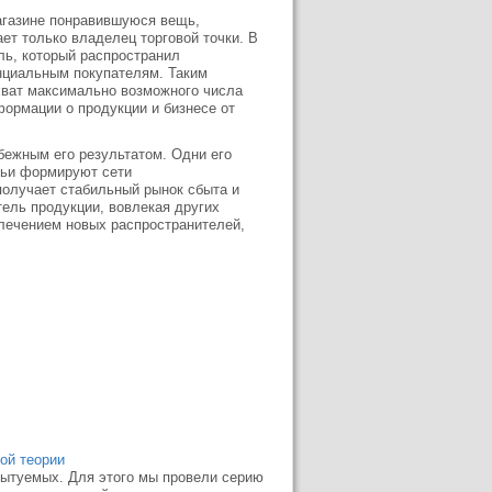
агазине понравившуюся вещь,
ает только владелец торговой точки. В
ль, который распространил
нциальным покупателям. Таким
хват максимально возможного числа
ормации о продукции и бизнесе от
бежным его результатом. Одни его
тьи формируют сети
получает стабильный рынок сбыта и
ель продукции, вовлекая других
лечением новых распространителей,
ой теории
ытуемых. Для этого мы провели серию