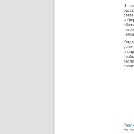
В при
расск
сетев
инфор
образ
потре
челов
Когда
участ
распр
прибы
распр
проис
Реали
На фо