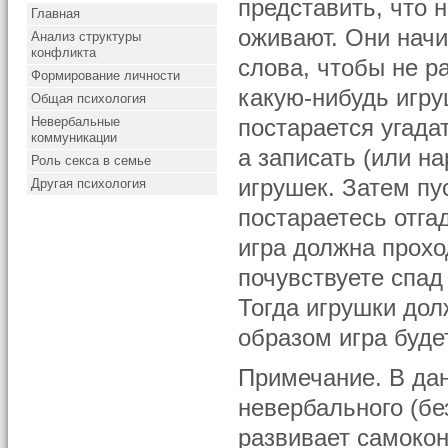
представить, что 
Главная
оживают. Они начи
Анализ структуры
конфликта
слова, чтобы не р
Формирование личности
какую-нибудь игру
Общая психология
Невербальные
постарается угадат
коммуникации
а записать (или н
Роль секса в семье
игрушек. Затем пу
Другая психология
постараетесь отга
игра должна прохо
почувствуете спад 
Тогда игрушки дол
образом игра буде
Примечание. В дан
невербального (бе
развивает самокон