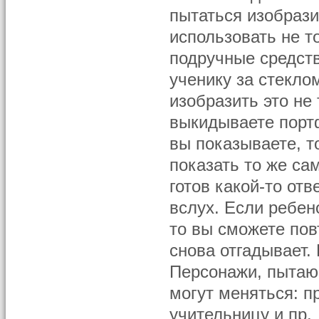
пытаться изобрази
использовать не т
подручные средств
ученику за стеклом
изобразить это не 
выкидываете портф
вы показываете, т
показать то же са
готов какой-то отв
вслух. Если ребен
то вы сможете пов
снова отгадывает.
Персонажи, пытающ
могут меняться: пр
учительницу и пр.