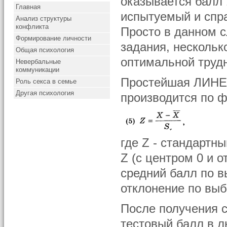
оказывается балл 1
Главная
испытуемый и спра
Анализ структуры
конфликта
Просто в данном 
Формирование личности
задания, нескольк
Общая психология
оптимальной трудн
Невербальные
коммуникации
Простейшая ЛИНЕ
Роль секса в семье
Другая психология
производится по 
где Z - стандартн
Z (с центром 0 и о
средний балл по в
отклонение по выб
После получения 
тестовый балл в 