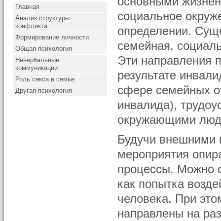
основными жизнен
Главная
социальное окруж
Анализ структуры
конфликта
определении. Сущ
Формирование личности
семейная, социал
Общая психология
Эти направления п
Невербальные
коммуникации
результате инвали
Роль секса в семье
сфере семейных от
Другая психология
инвалида), трудоу
окружающими люд
Будучи внешними 
мероприятия опир
процессы. Можно с
как попытка возде
человека. При эт
направлены на раз