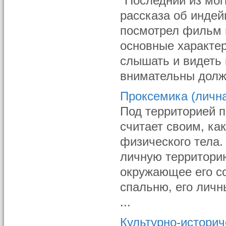
"Последний из мог
рассказа об индей
посмотрел фильм и
основные характер
слышать и видеть 
внимательны долж
Проксемика (лична
Под территорией п
считает своим, ка
физического тела
личную территорию
окружающее его со
спальню, его личн
...
Культурно-историч