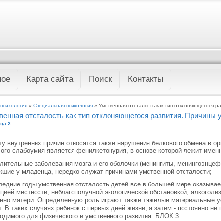
ное
Карта сайта
Поиск
Контакты
 психология
»
Специальная психология
» Умственная отсталость как тип отклоняющегося р
венная отсталость как тип отклоняющегося развития. Причины 
ца 2
лу внутренних причин относятся также нарушения белкового обмена в ор
ого слабоумия является фенилкетонурия, в основе которой лежит именн
лительные заболевания мозга и его оболочки (менингиты, менингоэнцеф
кшие у младенца, нередко служат причинами умственной отсталости;
ледние годы умственная отсталость детей все в большей мере оказыва
цией местности, неблагополучной экологической обстановкой, алкоголи
нно матери. Определенную роль играют также тяжелые материальные ус
. В таких случаях ребенок с первых дней жизни, а затем - постоянно не
одимого для физического и умственного развития. БЛОК 3: