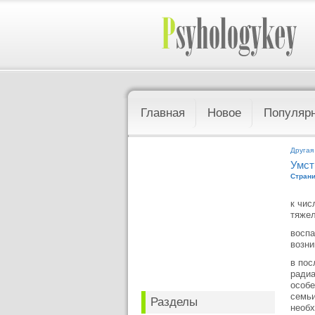
Главная
Новое
Популяр
Другая
Умст
Страни
к чис
тяжел
воспа
возни
в пос
радиа
особе
семьи
Разделы
необх