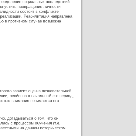
преодоление социальных последствий
допустить превращение личности
алидности состоит в конфликте
реализации. Реабилитация направлена
бо в противном случае возможна
оторого зависит оценка познавательной
нии, особенно в начальный его период,
остью внимания понимается его
но, догадываться о том, что он
лась с процессом обучения (т.е.
известными на данном историческом