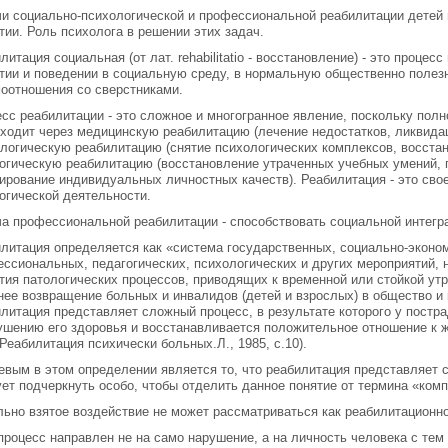
и социально-психологической и профессиональной реабилитации детей 
тии. Роль психолога в решении этих задач.
литация социальная (от лат. rehabilitatio - восстановление) - это проце
тии и поведении в социальную среду, в нормальную общественно полез
оотношения со сверстниками.
сс реабилитации - это сложное и многогранное явление, поскольку пол
ходит через медицинскую реабилитацию (лечение недостатков, ликвида
логическую реабилитацию (снятие психологических комплексов, восстан
огическую реабилитацию (восстановление утраченных учебных умений, 
рование индивидуальных личностных качеств). Реабилитация - это своег
огической деятельности.
а профессиональной реабилитации - способствовать социальной интегр
литация определяется как «система государственных, социально-эконо
ссиональных, педагогических, психологических и других мероприятий,
тия патологических процессов, приводящих к временной или стойкой ут
нее возвращение больных и инвалидов (детей и взрослых) в общество и
литация представляет сложный процесс, в результате которого у постр
ушению его здоровья и восстанавливается положительное отношение к ж
Реабилитация психически больных.Л., 1985, с.10).
вым в этом определении является то, что реабилитация представляет 
ет подчеркнуть особо, чтобы отделить данное понятие от термина «ком
ьно взятое воздействие не может рассматриваться как реабилитационно
процесс направлен не на само нарушение, а на личность человека с те