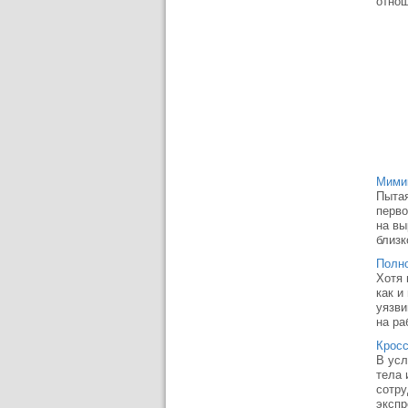
отнош
Мими
Пытая
перво
на вы
близк
Полно
Хотя 
как и
уязви
на ра
Кросс
В усл
тела 
сотру
экспр