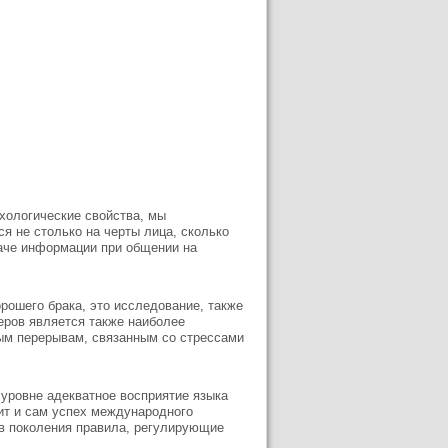
ихологические свойства, мы
я не столько на черты лица, сколько
аче информации при общении на
рошего брака, это исследование, также
еров является также наиболее
ым перерывам, связанным со стрессами
уровне адекватное восприятие языка
ит и сам успех международного
в поколения правила, регулирующие