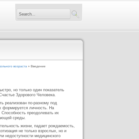
ольного возраста
» Введение
ыстро, но только один показатель
Счастье Здорового Человека.
ть реализован по-разному под
х формируется личность. На
. Способность преодолевать их
жающей среды.
тельность жизни, падает рождаемость,
отизация не только взрослых, но и
или недоступности медицинского