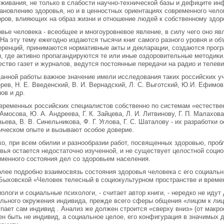
живания, не только в слабости научно-технической базы и дефиците ин
ановлению здоровья, но и в ценностных ориентациях современного чело
ров, влияющих на образ жизни и отношение людей к собственному здор
вье человека - всеобщее и многоуровневое явление, в силу чего оно я
 На эту тему ежегодно издаются тысячи книг самого разного уровня и о
ренций, принимаются нормативные акты и декларации, создаются прогр
, где активно пропагандируются те или иные оздоровительные методики
ство газет и журналов, ведутся постоянные передачи на радио и телев
анной работы важное значение имели исследования таких российских уче
рев, Н. Е. Введенский, В. И. Вернадский, Л. С. Выготский, Ю.И. Ефимов,
ов и др.
временных российских специалистов собственно по системам «естестве
 Амосова, Ю. А. Андреева, Г. К. Зайцева, Л. И. Литвинову, Г. П. Малахова
ьева, В. В. Синельникова, Ф. Г. Углова, Г. С. Шаталову - их разработки
ическом опыте и вызывают особое доверие.
о, при всем обилии и разнообразии работ, посвященных здоровью, проб
вья остается недостаточно изученной, и не существует целостной соци
менного состояния дел со здоровьем населения.
лее подробно взаимосвязь состояния здоровья человека с его социаль
Быховской «Человек телесный в социокультурном пространстве и време
ологи и социальные психологи, - считает автор книги, - нередко не иду
льного окружения индивида, прежде всего сферы общения «лицом к лицу
пает сам индивид . Анализ же должен строится «сверху вниз» (от макро
н быть не индивид, а социальное целое, его конфигурация в значимых