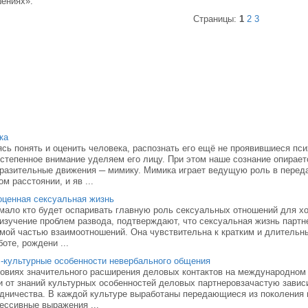
ениях».
Страницы:
1
2
3
ка
сь понять и оценить человека, распознать его ещё не проявившиеся пс
степенное внимание уделяем его лицу. При этом наше сознание опираетс
разительные движения ─ мимику. Мимика играет ведущую роль в перед
ом расстоянии, и яв ...
ценная сексуальная жизнь
мало кто будет оспаривать главную роль сексуальных отношений для хо
 изучение проблем развода, подтверждают, что сексуальная жизнь партн
мой частью взаимоотношений. Она чувствительна к кратким и длительн
боте, рождени ...
-культурные особенности невербального общения
овиях значительного расширения деловых контактов на международном 
и от знаний культурных особенностей деловых партнеровзачастую завис
дничества. В каждой культуре выработаны передающиеся из поколения 
ессивные выражения ...