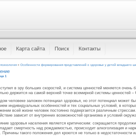
ное
Карта сайта
Поиск
Контакты
 психология
»
Особенности формирования представлений о здоровье у детей младшего шк
ение
ца 1
ступил в эру больших скоростей, и система ценностей меняется очень б
льно держится на самой верхней точке всемирной системы ценностей – 
дом человеке заложен потенциал здоровья, но этот потенциал может бы
ием индивидуальных особенностей и тех социальных условий, в которы
жении всей жизни человек постоянно подвергается различным стрессам
йствие зависит от внутренних возможностей организма и условий окру
яние здоровья населения является критическим: сокращается продолжи
ладает смертность над рождаемостью, происходит алкоголизация и нарк
. Причины такого положения дел кроются не только в недостаточности 