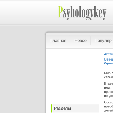
Главная
Новое
Популяр
Другая
Введ
Страни
Мир в
стаби
В каж
влиян
протя
возде
Состо
преоб
Разделы
детей