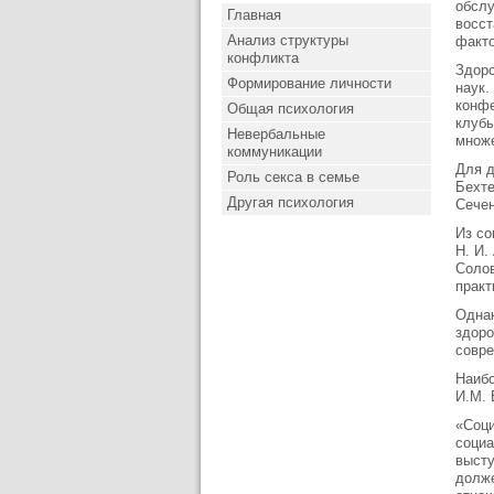
обслу
Главная
восст
Анализ структуры
факто
конфликта
Здоро
Формирование личности
наук.
конфе
Общая психология
клубы
Невербальные
множе
коммуникации
Для д
Роль секса в семье
Бехте
Другая психология
Сечен
Из со
Н. И.
Солов
практ
Однак
здоро
совре
Наибо
И.М. 
«Соци
социа
высту
долже