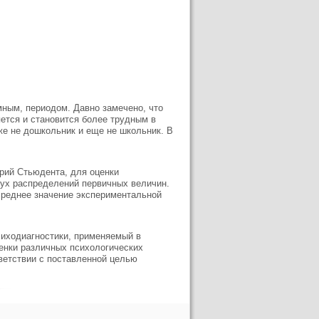
мным, периодом. Давно замечено, что
яется и становится более трудным в
же не дошкольник и еще не школьник. В
ерий Стьюдента, для оценки
ух распределений первичных величин.
среднее значение экспериментальной
психодиагностики, применяемый в
енки различных психологических
тветствии с поставленной целью