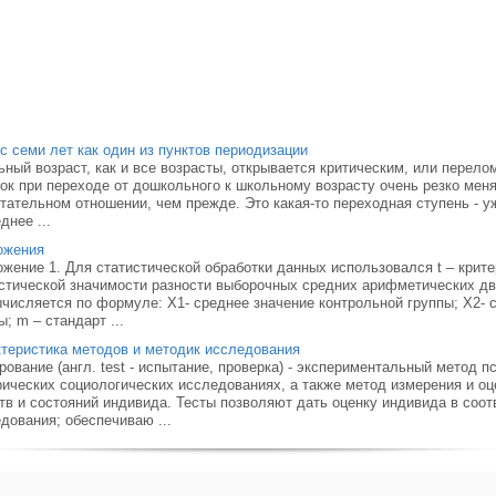
с семи лет как один из пунктов периодизации
ный возраст, как и все возрасты, открывается критическим, или перело
ок при переходе от дошкольного к школьному возрасту очень резко мен
тательном отношении, чем прежде. Это какая-то переходная ступень - у
днее ...
ожения
жение 1. Для статистической обработки данных использовался t – крит
стической значимости разности выборочных средних арифметических дв
числяется по формуле: Х1- среднее значение контрольной группы; Х2- 
ы; m – стандарт ...
теристика методов и методик исследования
рование (англ. test - испытание, проверка) - экспериментальный метод 
ических социологических исследованиях, а также метод измерения и оц
тв и состояний индивида. Тесты позволяют дать оценку индивида в соо
дования; обеспечиваю ...