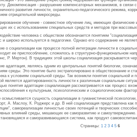
ту. Декомпенсация - разрушение компенсаторных механизмов, в связи 
ничного развития личности, охранительно-педагогического режима, корр
ием отрицательной микросреды.
рированное обучение - совместное обучение лиц, имеющих физические и
их их с использованием специальных средств и методов при массовых
одействие человека с обществом обозначается понятием "социализаци
с и широко используется в педагогике. Однако его содержание не явля
ие о социализации как процессе полной интеграции личности в социальн
ходит ее приспособление, сложилось в структурно-функциональном напр
нс, Р. Мертон). В традициях этой школы социализация раскрывается чер
ие адаптация, являясь одним из центральных понятий биологии, означае
иям среды. Это понятие было экстраполировано в обществознание и ст
ека к условиям социальной среды. Так возникли понятия социальной и 
ой является адаптированность личности к различным социальным ситуа
ью понятия адаптации социализация рассматривается как процесс вхож
испособления к культурным, психологическим и социологическим фактор
 осмысливается сущность социализации в гуманистической психологии,
рт, А. Маслоу, К. Роджерс и др. В ней социализация представлена как 
пции", самореализации личностью своих потенций и творческих способн
ивных влияний среды, мешающих ее саморазвитию и самоутверждению. 
тановящаяся и саморазвивающаяся система, как продукт самовоспитан
Страницы:
1
2
3
4
5
6