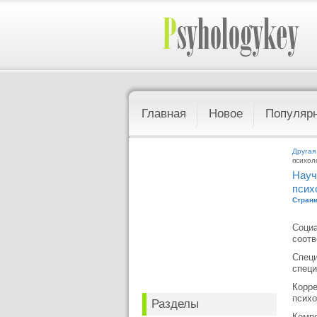
Главная
Новое
Популяр
Другая
психол
Науч
псих
Страни
Социа
соотв
Специ
специ
Корре
психо
Разделы
Компе