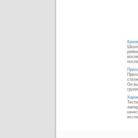
Кризи
Школь
ребен
воспи
после
Прил
Прило
стати
Он вы
групп
Харак
Тести
эмпир
качес
иссле