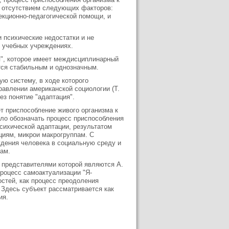
с отсутствием следующих факторов:
екционно-педагогической помощи, и
 психические недостатки и не
 учебных учреждениях.
я", которое имеет междисциплинарный
ется стабильным и однозначным.
ую систему, в ходе которого
авлении американской социологии (Т.
ез понятие "адаптация".
т приспособление живого организма к
ало обозначать процесс приспособления
психической адаптации, результатом
циям, микрои макрогруппам. С
дения человека в социальную среду и
ам.
 представителями которой являются А.
процесс самоактуализации "Я-
остей, как процесс преодоления
Здесь субъект рассматривается как
ия.