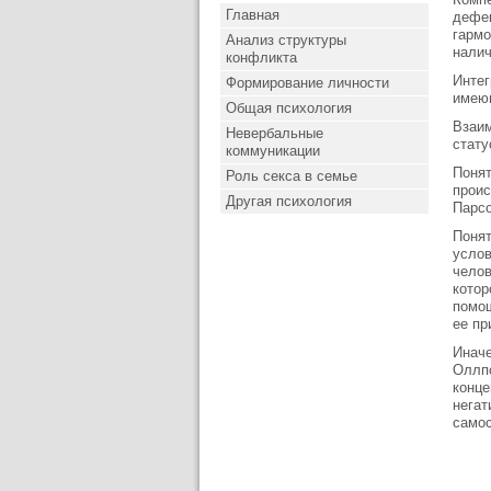
Главная
дефек
гармо
Анализ структуры
налич
конфликта
Интег
Формирование личности
имеющ
Общая психология
Взаим
Невербальные
стату
коммуникации
Понят
Роль секса в семье
проис
Другая психология
Парсо
Понят
услов
челов
котор
помощ
ее пр
Иначе
Оллпо
конце
негат
самос