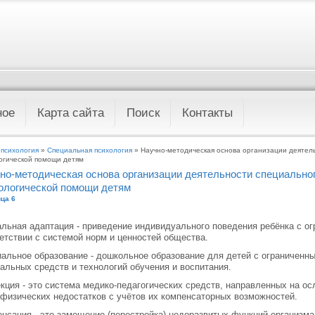
ное
Карта сайта
Поиск
Контакты
 психология
»
Специальная психология
» Научно-методическая основа организации деятель
огической помощи детям
но-методическая основа организации деятельности специальног
ологической помощи детям
ца 6
льная адаптация - приведение индивидуального поведения ребёнка с о
етствии с системой норм и ценностей общества.
альное образование - дошкольное образование для детей с ограниченн
альных средств и технологий обучения и воспитания.
кция - это система медико-педагогических средств, направленных на о
физических недостатков с учётов их компенсаторных возможностей.
нсация - это замещение (перестройка) недоразвитых функций организма