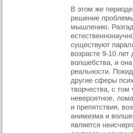
В этом же периоде
решение проблемы
мышлению. Разгадк
естественнонаучно
существуют паралл
возрасте 9-10 лет
волшебства, и он
реальности. Покид
другие сферы псих
творчества, с том
невероятное, лома
и препятствия, во
анимизма и волше
является неисчер