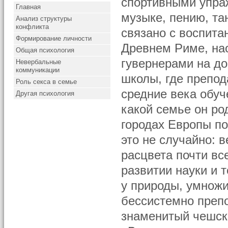
спортивными упра
Главная
музыке, пению, та
Анализ структуры
конфликта
связано с воспита
Формирование личности
Древнем Риме, нао
Общая психология
гувернерами на до
Невербальные
коммуникации
школы, где препод
Роль секса в семье
средние века обуч
Другая психология
какой семье он ро
городах Европы по
это не случайно: 
расцвета почти вс
развитии науки и 
у природы, умножи
бессистемно препо
знаменитый чешск