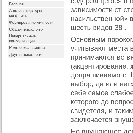
содержащегося в н
Главная
зависимости от ст
Анализ структуры
конфликта
насильственной» в
Формирование личности
шесть видов 38 .
Общая психология
Невербальные
Основным пороком 
коммуникации
учитывают места в
Роль секса в семье
Другая психология
принимаются во в
(акцентирование, 
допрашиваемого. Н
выбор, да или нет
себе самое слабое
которого до вопро
свидетеля, и таки
заключается внуше
Но внушающее дейс