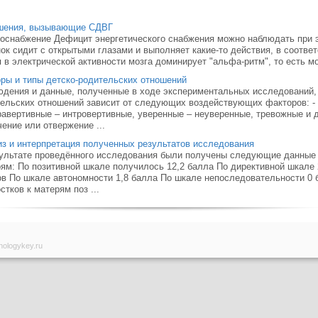
шения, вызывающие СДВГ
оснабжение Дефицит энергетического снабжения можно наблюдать при
ок сидит с открытыми глазами и выполняет какие-то действия, в соответ
 в электрической активности мозга доминирует "альфа-ритм", то есть моз
ры и типы детско-родительских отношений
дения и данные, полученные в ходе экспериментальных исследований, п
ельских отношений зависит от следующих воздействующих факторов: - 
равертивные – интровертивные, уверенные – неуверенные, тревожные и д
ение или отвержение ...
з и интерпретация полученных результатов исследования
ультате проведённого исследования были получены следующие данные 
ям: По позитивной шкале получилось 12,2 балла По директивной шкале 
в По шкале автономности 1,8 балла По шкале непоследовательности 0 
стков к матерям поз ...
hologykey.ru