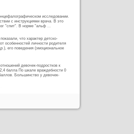
 энцефалографическом исследовании.
ствии с инструкциями врача. В это
г "спит". В норме "альф ...
оказали, что характер детско-
от особенностей личности родителя
р.), его поведения (эмоциональное
отношений девочек-подростков к
2,4 балла По шкале враждебности 0
баллов. Большинство у девочек-