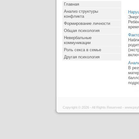
Главная
Анализ структуры
Нару
конфликта
Энерг
Ребён
Формирование личности
время
Общая психология
Факто
Невербальные
Наблю
коммуникации
родит
Роль секса в семье
(экст
включ
Другая психология
Анали
В рез
матер
балло
подро
Copyright © 2026 - All Rights Reserved - www.psy