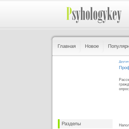
Главная
Новое
Популяр
Другая
Проф
Рассм
гражд
опрос
Разделы
Напо