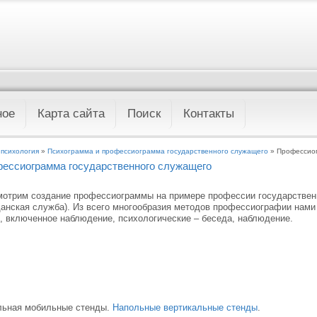
ное
Карта сайта
Поиск
Контакты
 психология
»
Психограмма и профессиограмма государственного служащего
» Профессиог
ессиограмма государственного служащего
отрим создание профессиограммы на примере профессии государствен
анская служба). Из всего многообразия методов профессиографии нами
, включенное наблюдение, психологические – беседа, наблюдение.
льная мобильные стенды.
Напольные вертикальные стенды
.