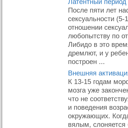
Латентный период
После пяти лет на
сексуальности (5-
отношении сексуа
любопытству по о
Либидо в это врем
дремлют, и у ребе
построен ...
Внешняя активаци
К 13-15 годам мор
мозга уже законче
что не соответств
и поведения возр
окружающих. Когда
вялым, слоняется 