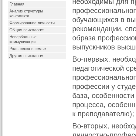
необходимы для п
Главная
профессиональног
Анализ структуры
конфликта
обучающихся в вы
Формирование личности
рекомендации, с
Общая психология
образа профессио
Невербальные
коммуникации
выпускников высш
Роль секса в семье
Другая психология
Во-первых, необх
педагогической ср
профессионального
профессии у студе
база, особенности
процесса, особенн
к преподавателю);
Во-вторых, необхо
личностно-профес