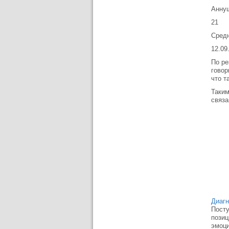
Анну
21
Средн
12.09
По ре
говор
что т
Таким
связа
Диагн
Посту
позиц
эмоци