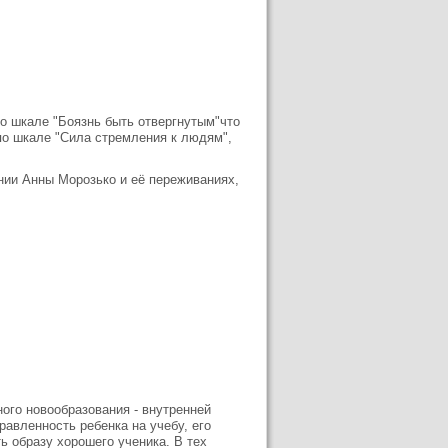
о шкале "Боязнь быть отвергнутым"что
 по шкале "Сила стремления к людям",
нии Анны Морозько и её переживаниях,
ого новообразования - внутренней
равленность ребенка на учебу, его
 образу хорошего ученика. В тех