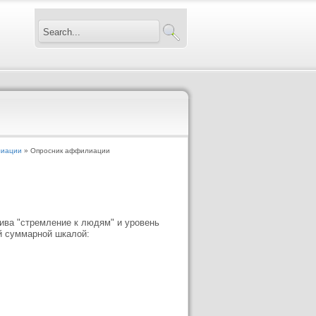
лиации
» Опросник аффилиации
ива "стремление к людям" и уровень
й суммарной шкалой: