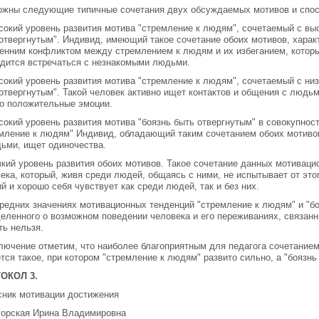
жны следующие типичные сочетания двух обсуждаемых мотивов и спос
сокий уровень развития мотива "стремление к людям", сочетаемый с вы
отвергнутым". Индивид, имеющий такое сочетание обоих мотивов, хара
енним конфликтом между стремлением к людям и их избеганием, которы
дится встречаться с незнакомыми людьми.
сокий уровень развития мотива "стремление к людям", сочетаемый с ни
отвергнутым". Такой человек активно ищет контактов и общения с людьм
о положительные эмоции.
сокий уровень развития мотива "боязнь быть отвергнутым" в совокупнос
мление к людям" Индивид, обладающий таким сочетанием обоих мотивов,
ьми, ищет одиночества.
зкий уровень развития обоих мотивов. Такое сочетание данных мотиваци
ека, который, живя среди людей, общаясь с ними, не испытывает от эт
й и хорошо себя чувствует как среди людей, так и без них.
редних значениях мотивационных тенденций "стремление к людям" и "бо
еленного о возможном поведении человека и его переживаниях, связан
ть нельзя.
лючение отметим, что наиболее благоприятным для педагога сочетание
тся такое, при котором "стремление к людям" развито сильно, а "боязнь
ОКОЛ 3.
ник мотивации достижения
горская Ирина Владимировна