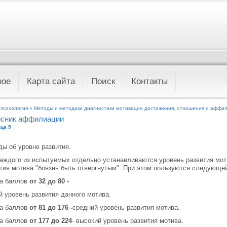
ное
Карта сайта
Поиск
Контакты
 психология
»
Методы и методики диагностики мотивации достижения, отношения и аффи
сник аффилиации
ца 5
ы об уровне развития.
аждого из испытуемых отдельно устанавливаются уровень развития мот
тия мотива "боязнь быть отвергнутым". При этом пользуются следующе
а баллов
от 32 до 80 -
й уровень развития данного мотива.
а баллов
от 81 до 176 -
средний уровень развития мотива.
а баллов
от 177 до 224
- высокий уровень развития мотива.