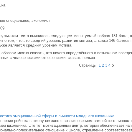
шка
ее специальное, экономист
.09
зультатам теста выявилось следующее: испытуемый набрал 131 балл, п
ит о том, что это средний уровень развития мотива, а также 146 баллов
акже является средним уровнем мотива.
 образом можно сказать, что ничего определённого о возможном поведе
нных с человеческими отношениями, сказать нельзя.
Страницы:
1
2
3
4
5
остика эмоциональной сферы и личности младшего школьника
пление ребенка в школу связано с возникновением важнейшего личностн
ией школьника. Это тот мотивационный центр, который обеспечивает нап
онально-положительное отношение к школе, стремление соответствовать