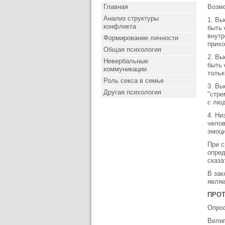
Главная
Возмо
Анализ структуры
1. Вы
конфликта
быть 
внутр
Формирование личности
прихо
Общая психология
2. Вы
Невербальные
быть 
коммуникации
тольк
Роль секса в семье
3. Вы
Другая психология
"стре
с люд
4. Ни
челов
эмоци
При с
опред
сказа
В зак
являе
ПРОТ
Опрос
Вели