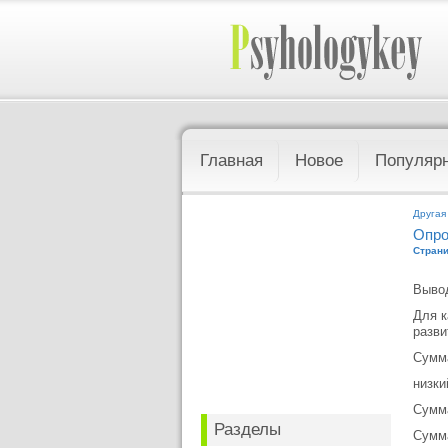
Главная
Новое
Популяр
Другая
Опро
Страни
Вывод
Для к
разви
Сумм
низки
Сумм
Разделы
Сумм