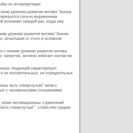
обы их интерпретации:
соким уровнем развития мотива "боязнь
ктеризуется сильно выраженным
й возникает каждый раз, когда ему
зким уровнем развития мотива "боязнь
и, испытывая от этого в основном
ти с низким уровнем развития мотива
 напротив, активно избегает контактов
онных тенденций характеризует
ого ни положительных, ни отрицательных
язнь быть отвергнутым" ничего
ных с человеческими отношениями,
м обоих мотивационных стремлений
 быть отвергнутым" - слабо или средне.