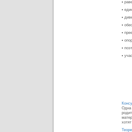
• рав
• еди
• див
• обе
• пре
• опо
• поэ
• уча
Консу
Одна 
родит
матер
хотят
Теоре