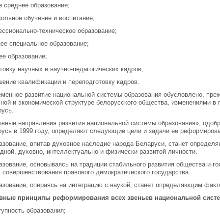
 среднее образование;
ольное обучение и воспитание;
ссионально-техническое образование;
ее специальное образование;
е образование;
товку научных и научно-педагогических кадров;
ение квалификации и переподготовку кадров.
менное развитие национальной системы образова­ния обусловлено, преж
ной и экономической структуре белорусского об­щества, изменениями в 
усь.
вные направления развития национальной сис­темы образования», одоб
усь в 1999 году, определяют следующие цели и задачи ее реформирова
азование, впитав духовное наследие народа Бе­ларуси, станет опред
дной, духовно, интеллектуально и физически раз­витой личности.
азование, основываясь на традиции стабильного развития общества и г
 совершенствования правового демократического го­сударства.
азование, опираясь на интеграцию с наукой, станет определяющим фак
вные принципы реформирования всех звеньев на­циональной сист
тупность образования;