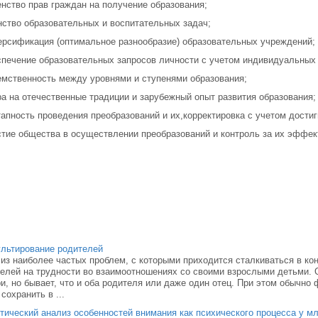
енство прав граждан на получение образования;
нство образовательных и воспитательных задач;
ерсификация (оптимальное разнообразие) об­разовательных учреждений;
спечение образовательных запросов личности с учетом индивидуальных
емственность между уровнями и ступенями обра­зования;
ра на отечественные традиции и зарубежный опыт развития образования;
тапность проведения преобразований и их,корректировка с учетом достиг
стие общества в осуществлении преобразований и контроль за их эффе
льтирование родителей
из наиболее частых проблем, с которыми приходится сталкиваться в к
елей на трудности во взаимоотношениях со своими взрослыми детьми. 
и, но бывает, что и оба родителя или даже один отец. При этом обычно
 сохранить в ...
тический анализ особенностей внимания как психического процесса у 