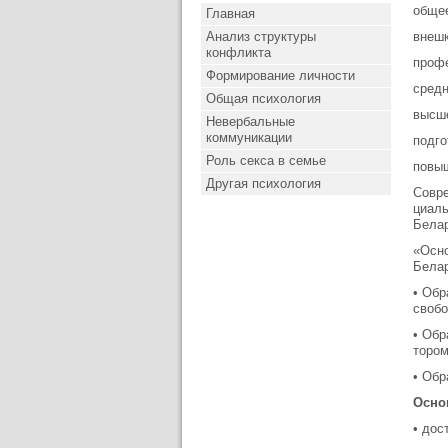
общее
Главная
Анализ структуры
внешк
конфликта
профе
Формирование личности
средн
Общая психология
высше
Невербальные
коммуникации
подго
Роль секса в семье
повыш
Другая психология
Совре
циаль
Белар
«Осно
Белар
• Обр
свобо
• Обр
тором
• Обр
Осно
• дос