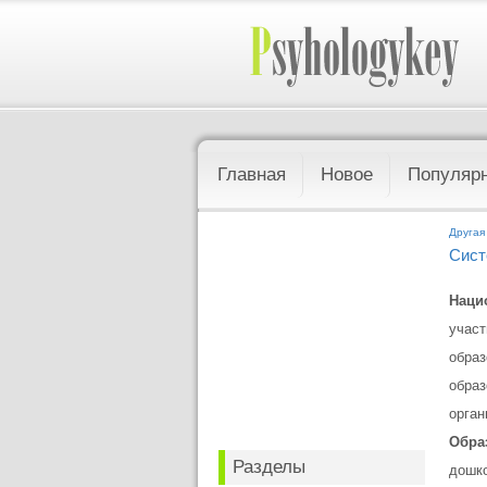
Главная
Новое
Популяр
Другая
Сист
Наци
участ
образ
образ
орган
Обра
Разделы
дошко