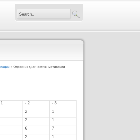
лиации
» Опросник диагностики мотивации
 1
- 2
- 3
3
2
1
3
2
1
5
6
7
3
2
1