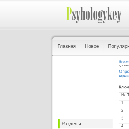
Главная
Новое
Популяр
Другая
достиж
Опро
Страни
Ключ
№ П
1
2
3
Разделы
4