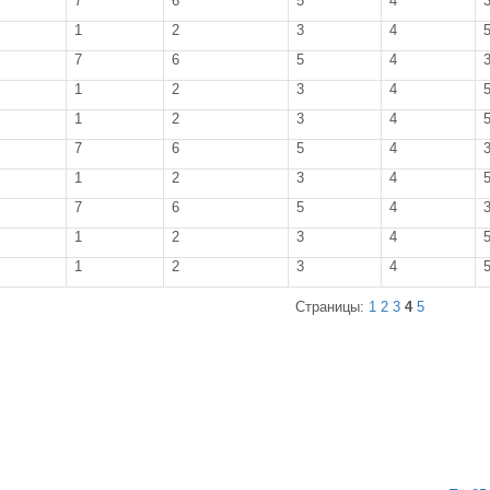
7
6
5
4
1
2
3
4
7
6
5
4
1
2
3
4
1
2
3
4
7
6
5
4
1
2
3
4
7
6
5
4
1
2
3
4
1
2
3
4
Страницы:
1
2
3
4
5