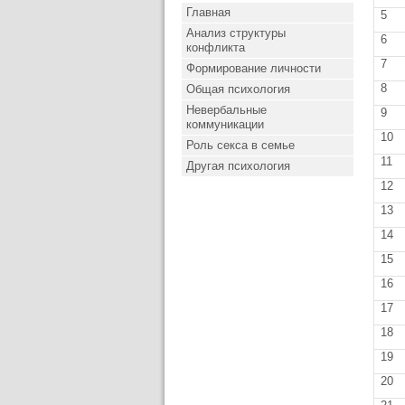
Главная
5
Анализ структуры
6
конфликта
7
Формирование личности
8
Общая психология
Невербальные
9
коммуникации
10
Роль секса в семье
11
Другая психология
12
13
14
15
16
17
18
19
20