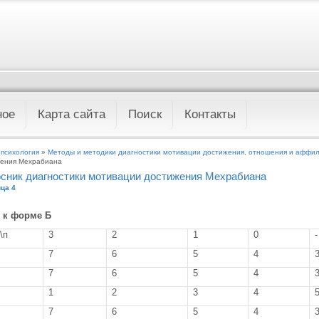
ное
Карта сайта
Поиск
Контакты
 психология
»
Методы и методики диагностики мотивации достижения, отношения и аффи
ения Мехрабиана
сник диагностики мотивации достижения Мехрабиана
ца 4
 к форме Б
\п
3
2
1
0
-
7
6
5
4
7
6
5
4
1
2
3
4
7
6
5
4