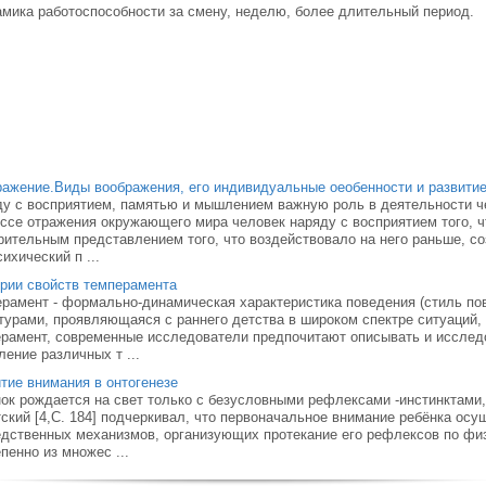
амика работоспособности за смену, неделю, более длительный период.
ажение.Виды воображения, его индивидуальные оеобенности и развитие
у с восприятием, памятью и мышлением важную роль в дея­тельности ч
ссе отражения окру­жающего мира человек наряду с восприятием того, ч
рительным представлением того, что воз­действовало на него раньше, 
сихический п ...
рии свойств темперамента
рамент - формально-динамическая характеристика поведения (стиль пов
турами, проявляющаяся с раннего детства в широком спектре ситуаций, 
рамент, современные исследователи предпочитают описывать и исследо
ение различных т ...
тие внимания в онтогенезе
ок рождается на свет только с безусловными рефлексами -инстинктами
ский [4,С. 184] подчеркивал, что первоначальное внимание ребёнка ос
дственных механизмов, организующих протекание его рефлексов по фи
пенно из множес ...