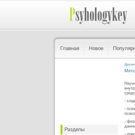
Главная
Новое
Популяр
Другая
Мето
Научн
внутр
средс
- соц
- пси
психо
- физ
данны
Разделы
- опи