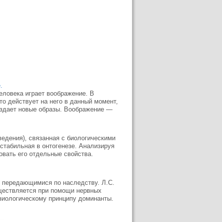
.
еловека играет воображение. В
то действует на него в данный момент,
создает новые образы. Воображение —
едения), связанная с биологическими
стабильная в онтогенезе. Анализируя
вать его отдельные свойства.
, передающимися по наследству. Л.С.
уществляется при помощи нервных
зиологическому принципу доминанты.