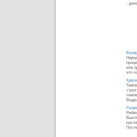
- дин
Вообр
Наряд
проце
или з
это п
Крите
Темпе
струк
темпе
Выдел
Разви
Ребён
Выгот
насле
Посте