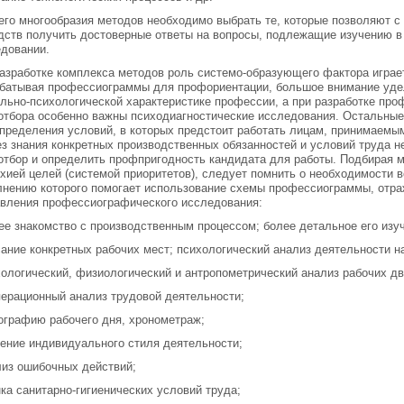
его многообразия методов необходимо выбрать те, которые позволяют 
дств получить достоверные ответы на вопросы, подлежащие изучению 
довании.
азработке комплекса методов роль системо-образующего фактора играе
абатывая профессиограммы для профориентации, большое внимание уд
льно-психологической характеристике профессии, а при разработке пр
тбора особенно важны психодиагностические исследования. Остальные
пределения условий, в которых предстоит работать лицам, принимаемым
ез знания конкретных производственных обязанностей и условий труда 
тбор и определить профпригодность кандидата для работы. Подбирая м
хией целей (системой приоритетов), следует помнить о необходимости 
лнению которого помогает использование схемы профессиограммы, от
вления профессиографического исследования:
ее знакомство с производственным процессом; более детальное его изуч
сание конкретных рабочих мест; психологический анализ деятельности н
хологический, физиологический и антропометрический анализ рабочих д
перационный анализ трудовой деятельности;
ографию рабочего дня, хронометраж;
чение индивидуального стиля деятельности;
лиз ошибочных действий;
нка санитарно-гигиенических условий труда;