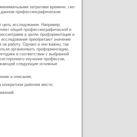
с минимальными затратами времени, сил
в данном профессиографическом
т цель исследования. Например,
еляют общей профессиографической и
офессиограмм в целях профориентации и
 исследования приобретают значение
 на работу. Однако и они важны, так
нельзя организовать профориентацию,
етодики в соответствии с выбранной
всестороннего изучения профессии,
ражающей следующие основные
ение и описание;
а конкретном рабочем месте;
вижений;