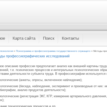
ное
Карта сайта
Поиск
Контакты
 психология
»
Психограмма и профессиограмма государственного служащего
» Методы про
ды профессиографических исследований
ое описание профессии предполагает анализ как внешней картины труда 
енней, т.е. психических процессов и интегральных психологических об
твами деятельности субъекта труда. В профессиографии используется
иологические (анкеты, опросы, включенное наблюдение);
хологические (беседа, наблюдение, эксперимент и производные от них: и
биографии, анализ продуктов деятельности);
иологические (регистрация ЭКГ, КГР, измерение артериального давления
х);
сание технологических процессов и др.