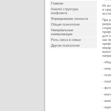
Главная
Из вс
Анализ структуры
и сре
конфликта
иссле
Формирование личности
При р
разр
Общая психология
социа
Невербальные
профо
коммуникации
для о
Роль секса в семье
как б
профо
Другая психология
иерар
выпо
напра
- общ
- опи
- пси
- поо
- фот
- изу
- ана
- оце