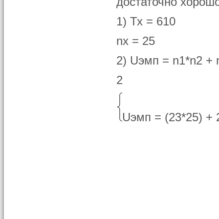
достаточно хорошо
1) Тх = 610
nx = 25
2) Uэмп = n1*n2 + 
2
Uэмп = (23*25) + 