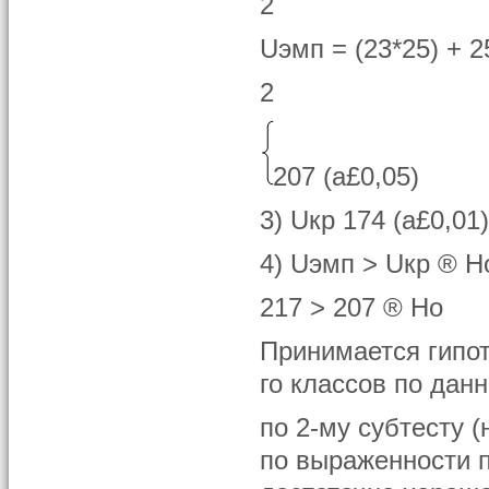
2
Uэмп = (23*25) + 2
2
207 (a£0,05)
3) Uкр 174 (a£0,01
4) Uэмп > Uкр ® Н
217 > 207 ® Но
Принимается гипот
го классов по данн
по 2-му субтесту 
по выраженности п