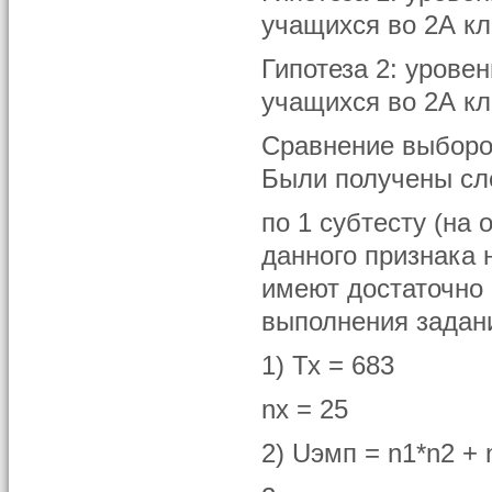
учащихся во 2А кл
Гипотеза 2: урове
учащихся во 2А кл
Сравнение выборок
Были получены сл
по 1 субтесту (на
данного признака 
имеют достаточно
выполнения задани
1) Тх = 683
nx = 25
2) Uэмп = n1*n2 + 