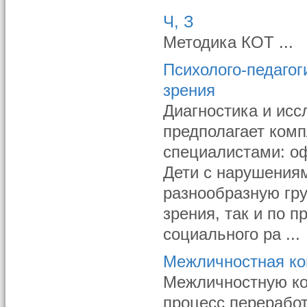
Ч, З
Методика КОТ ...
Психолого-педагог
зрения
Диагностика и исс
предполагает ком
специалистами: оф
Дети с нарушения
разнообразную гру
зрения, так и по 
социального ра ...
Межличностная ко
Межличностную ко
процесс перерабо