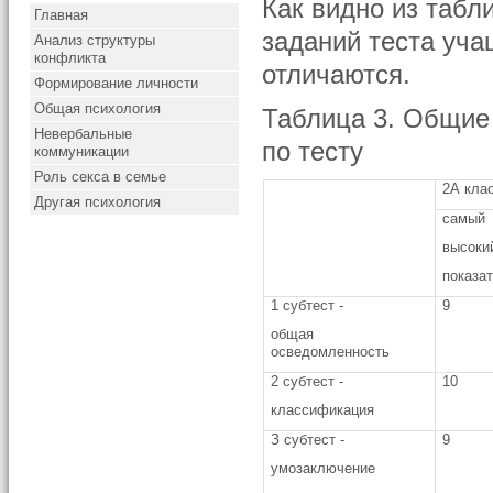
Как видно из табл
Главная
заданий теста уча
Анализ структуры
конфликта
отличаются.
Формирование личности
Общая психология
Таблица 3. Общие
Невербальные
по тесту
коммуникации
Роль секса в семье
2А кла
Другая психология
самый
высоки
показат
1 субтест -
9
общая
осведомленность
2 субтест -
10
классификация
З субтест -
9
умозаключение