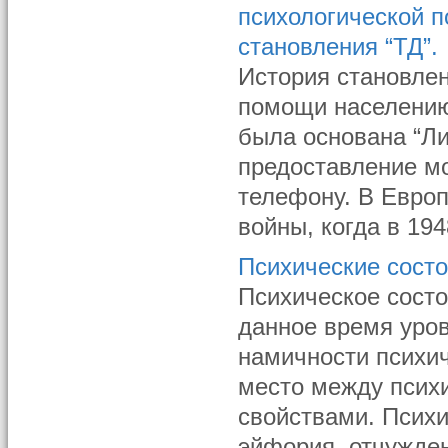
психологической 
становления “ТД”.
История становле
помощи населению 
была основана “Ли
предоставление м
телефону. В Европ
войны, когда в 194
Психические сост
Психическое состо
данное время уров
намичности психич
место между псих
свойствами. Псих
эйфория, отчужден