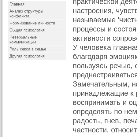
практической деят
Главная
настроения, чувст
Анализ структуры
конфликта
называемые 'чисты
Формирование личности
процессы и состоя
Общая психология
активности сопро
Невербальные
коммуникации
У человека главна
Роль секса в семье
благодаря эмоция
Другая психология
пользуясь речью, 
преднастраиватьс
Замечательным, на
принадлежащие к 
воспринимать и оц
определять по нем
радость, гнев, печ
частности, относи