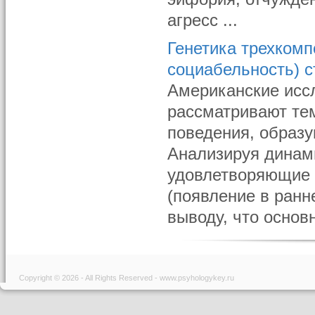
агрес­с ...
Генетика трехкомп
социабельность) 
Американские иссл
рассматривают те
поведения, образу
Анализируя динам
удовлетворяющие
(появление в ранне
выводу, что основн
Copyright © 2026 - All Rights Reserved - www.psyhologykey.ru