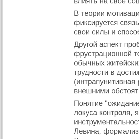
влиять на свое со
В теории мотиваци
фиксируется связь
свои силы и спосо
Другой аспект про
фрустрационной те
обычных житейски
трудности в дости
(интрапунитивная 
внешними обстояте
Понятие "ожидание
локуса контроля, 
инструментальност
Левина, формализ