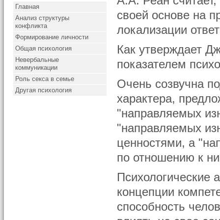
А.А. Реан считает,
Главная
своей основе на п
Анализ структуры
конфликта
локализации ответ
Формирование личности
Как утверждает Дж
Общая психология
Невербальные
показателем психо
коммуникации
Роль секса в семье
Очень созвучна по
Другая психология
характера, предл
"направляемых изн
"направляемых из
ценностями, а "на
по отношению к ни
Психологические а
концепции компете
способность челов