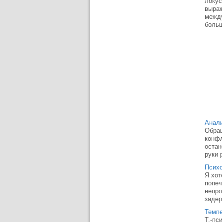
локус
выраж
между
больш
Анали
Обращ
конфл
остан
руки 
Психо
Я хот
попеч
непро
задер
Темпе
Т.-пс