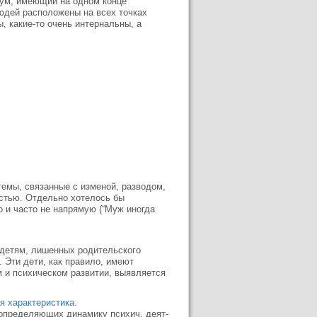
нуум, имеющий на одном конце
людей расположены на всех точках
, какие-то очень интернальны, а
емы, связанные с изменой, разводом,
стью. Отдельно хотелось бы
о и часто не напрямую (“Муж иногда
 детям, лишенных родительского
 Эти дети, как правило, имеют
м и психическом развитии, выявляется
я характеристика.
, определяющих динамику психич. деят-