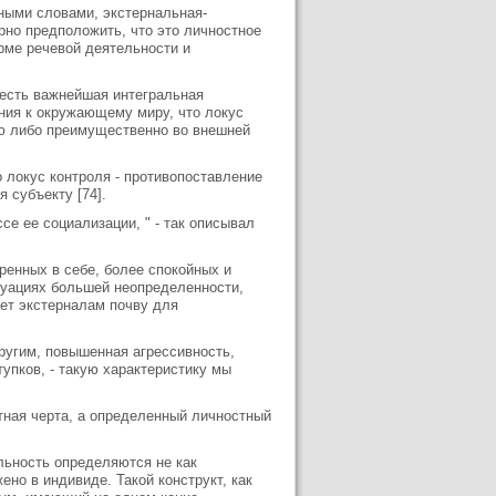
ными словами, экстернальная-
рно предположить, что это личностное
рме речевой деятельности и
я есть важнейшая интегральная
ения к окружающему миру, что локус
ью либо преимущественно во внешней
о локус контроля - противопоставление
 субъекту [74].
се ее социализации, " - так описывал
ренных в себе, более спокойных и
туациях большей неопределенности,
ает экстерналам почву для
ругим, повышенная агрессивность,
упков, - такую характеристику мы
стная черта, а определенный личностный
альность определяются не как
но в индивиде. Такой конструкт, как