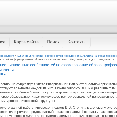
ное
Карта сайта
Поиск
Контакты
 психология
»
Влияние личностных особенностей молодого специалиста на образ профес
ностей на формирование образа профессионального будущего у молодого специалиста
ние личностных особенностей на формирование образа профес
иалиста
ца 2
ловно, не существует чисто интернальной или экстернальной ориентации
тствуют элементы каждой из них. Можно говорить лишь о различных их
вленность общего "поля" локуса контроля, представляющего многомерн
овое образование, характеризующее вектор социальной направленност
му уровню личностной структуры.
тексте данной работы интересен подход В.В. Столина к феномену эксте
уется им в рамках представлений о самосознании. Поскольку самосозна
ме внутреннего диалога, то, следовательно, и локус контроля, связанн