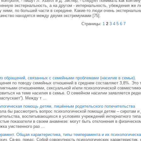
 контроля, - пишут Л. Хьелл и Д. Зиглер, - следует понимать как конти
енную экстернальность, а на другом - интернальность, убеждения же 
 ними, по большей части в середине. Какие-то люди очень экстернальны
инство находятся между двумя экстремумами [75].
Страницы:
1
2
3
4
5
6
7
з обращений, связанных с семейными проблемами (насилие в семье).
ения по поводу семейных отношений в среднем составляют 3,8%. Это т
иктными отношениями, сексуальной и/или психологической совместимо
овиться на теме насилия в семье. О семейном насилии заявляется редк
распускает”). Между т ...
логическая помощь детям, лишённым родительского попечительства
ела бы рассмотреть вопрос психологической помощи детям – сиротам и
ительства, воспитывающихся в условиях учреждений интернатного типа.
стые показатели в своем анамнезе: могут быть отклонения в физическо
жка умственного раз ...
рамент. Общая характеристика, типы темперамента и их психологическа
ихич. Св-во, предс. Собой совокупность психологических характеристик