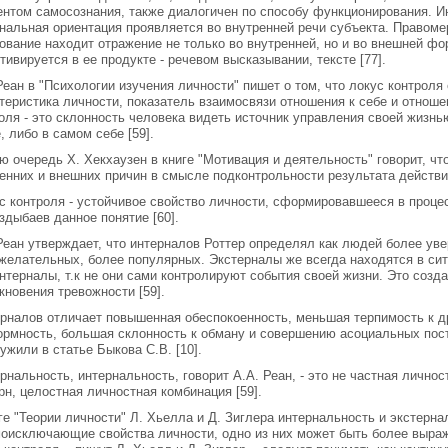
нтом самосознания, также диалогичен по способу функционирования. И
нальная ориентация проявляется во внутренней речи субъекта. Правоме
ование находит отражение не только во внутренней, но и во внешней фо
тивируется в ее продукте - речевом высказывании, тексте [77].
Реан в "Психологии изучения личности" пишет о том, что локус контрол
теристика личности, показатель взаимосвязи отношения к себе и отнош
оля - это склонность человека видеть источник управления своей жизн
, либо в самом себе [59].
ю очередь Х. Хекхаузен в книге "Мотивация и деятельность" говорит, чт
енних и внешних причин в смысле подконтрольности результата действия
с контроля - устойчивое свойство личности, сформировавшееся в процес
здыбаев данное понятие [60].
Реан утверждает, что интерналов Роттер определял как людей более уве
желательных, более популярных. Экстерналы же всегда находятся в си
нтерналы, т.к не они сами контролируют события своей жизни. Это созд
кновения тревожности [59].
рналов отличает повышенная обеспокоенность, меньшая терпимость к д
рмность, большая склонность к обману и совершению асоциальных пост
ужили в статье Быкова С.В. [10].
рнальность, интернальность, говорит А.А. Реан, - это не частная лично
рн, целостная личностная комбинация [59].
ге "Теории личности" Л. Хьелла и Д. Зиглера интернальность и экстерн
оисключающие свойства личности, одно из них может быть более выраже