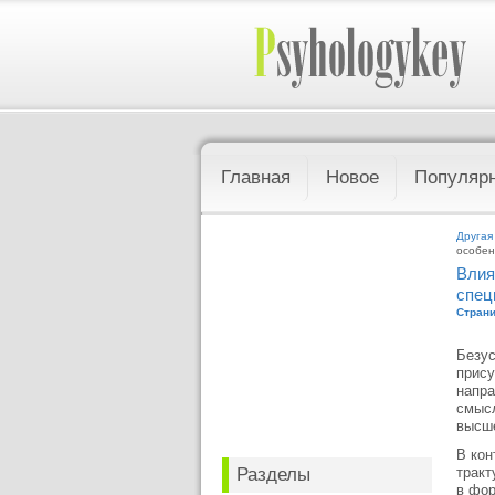
Главная
Новое
Популяр
Другая
особен
Влия
спец
Страни
Безус
прису
напра
смысл
высше
В кон
Разделы
тракт
в фор