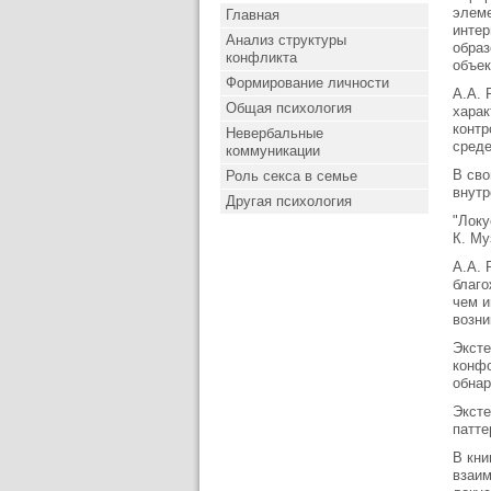
элеме
Главная
интер
Анализ структуры
образ
конфликта
объек
Формирование личности
А.А. 
Общая психология
харак
контр
Невербальные
среде
коммуникации
В сво
Роль секса в семье
внутр
Другая психология
"Локу
К. Му
А.А. 
благо
чем и
возни
Эксте
конфо
обнар
Эксте
патте
В кни
взаим