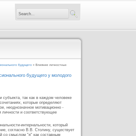
сионального будущего
» Влияние личностных
сионального будущего у молодого
 субъекта, так как в каждом человеке
 сочетаниях, которые определяют
ое, неоднозначное мотивационно -
и личности и соответствующее
рнальности-интернальности, который
ние, согласно В.В. Столину, существует
ый со смыслом "я" как составным